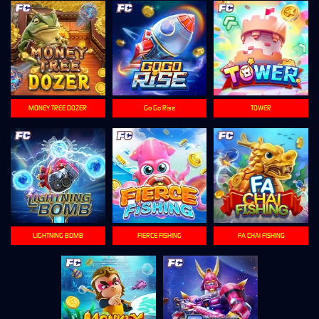
MONEY TREE DOZER
Go Go Rise
TOWER
LIGHTNING BOMB
FIERCE FISHING
FA CHAI FISHING