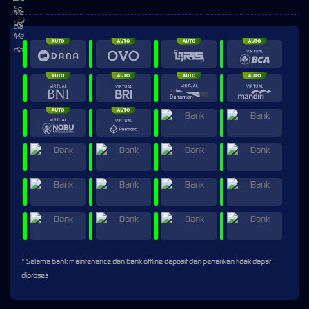
* Selama bank maintenance dan bank offline deposit dan penarikan tidak dapat
diproses