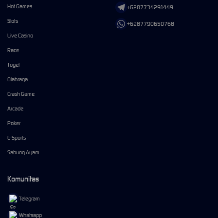
Hot Games
+6287734291449
Slots
+6287790650768
Live Casino
Race
Togel
Olahraga
Crash Game
Arcade
Poker
E-Sports
Sabung Ayam
Komunitas
Telegram
Whatsapp