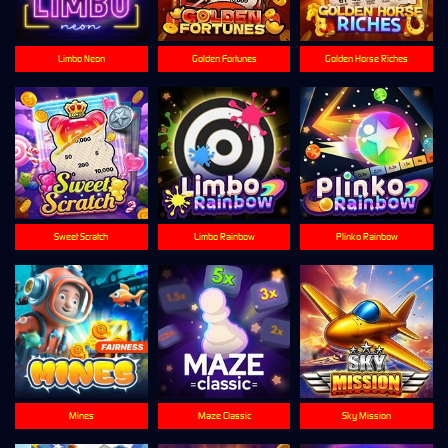
Limbo Neon
Golden Fortunes
Golden Horse Riches
Sweet Scratch
Limbo Rainbow
Plinko Rainbow
Mines
Maze Classic
Sky Mission