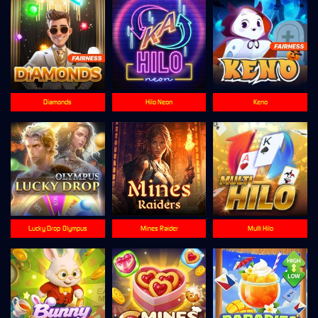
Diamonds
Hilo Neon
Keno
Lucky Drop-Olympus
Mines Raider
Multi Hilo