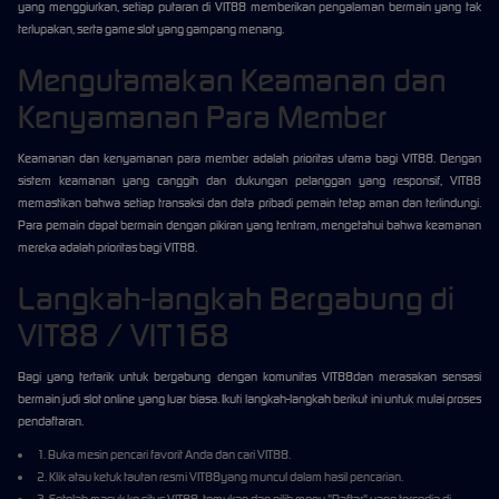
yang menggiurkan, setiap putaran di VIT88 memberikan pengalaman bermain yang tak
terlupakan, serta game slot yang gampang menang.
Mengutamakan Keamanan dan
Kenyamanan Para Member
Keamanan dan kenyamanan para member adalah prioritas utama bagi VIT88. Dengan
sistem keamanan yang canggih dan dukungan pelanggan yang responsif, VIT88
memastikan bahwa setiap transaksi dan data pribadi pemain tetap aman dan terlindungi.
Para pemain dapat bermain dengan pikiran yang tentram, mengetahui bahwa keamanan
mereka adalah prioritas bagi VIT88.
Langkah-langkah Bergabung di
VIT88 / VIT168
Bagi yang tertarik untuk bergabung dengan komunitas VIT88dan merasakan sensasi
bermain judi slot online yang luar biasa. Ikuti langkah-langkah berikut ini untuk mulai proses
pendaftaran.
1. Buka mesin pencari favorit Anda dan cari VIT88.
2. Klik atau ketuk tautan resmi VIT88yang muncul dalam hasil pencarian.