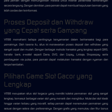
para pemain dengan memungkinkan mereka untuk melihat persentase kemenangan
secara langsung. Dengan demikian, para pemain dapat membuat keputusan bermain yang
lebih cerdas dan terinformasi.
Proses Deposit dan Withdraw
yang Cepat serta Gampang
VIT88 memahami betapa pentingnya kenyamanan dalam bertransaksi bagi para
pemainnya. Oleh karena itu, situs ini menawarkan proses deposit dan withdraw yang
sangat cepat dan mudah. Dengan berbagai metode transaksi yang lengkap seperti QRIS,
transfer bank, e-wallet seperti Dana, OVO, dan Gopay, Linkaja, Shopeepay serta
pembayaran via pulsa, para pemain dapat melakukan transaksi dengan nyaman dan
tanpa hambatan.
Pilihan Game Slot Gacor yang
Lengkap
VIT88 merupakan situs slot tergacor yang memiliki koleksi permainan slot yang sangat
lengkap, termasuk berbagai varian slot yang menarik dan menghibur. Mulai dari slot klasik
hingga varian terbaru yang inovatif, setiap pemain dapat menemukan permainan yang
sesuai dengan selera dan preferensinya. Dengan grafis yang memukau dan fitur bonus