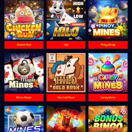
Chicken Run
Hilo
Pinoy Mines
Mines Maple
Hilo Gold Rush
Candy Mines