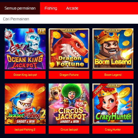
Semua permainan
Fishing
Arcade
Ocean King Jackpot
Dragon Fortune
Boom Legend
Jackpot Fishing 2
Circus Jackpot
Crazy Hunter