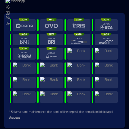
Whatsapp
* Selama bank maintenance dan bank offline deposit dan penarikan tidak dapat
diproses