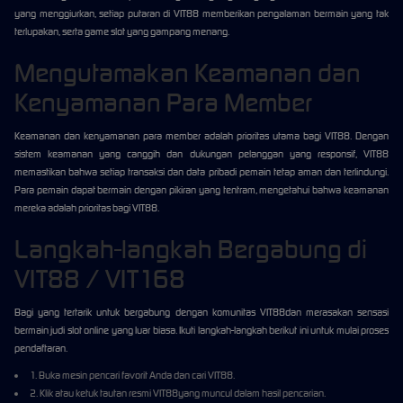
yang menggiurkan, setiap putaran di VIT88 memberikan pengalaman bermain yang tak
terlupakan, serta game slot yang gampang menang.
Mengutamakan Keamanan dan
Kenyamanan Para Member
Keamanan dan kenyamanan para member adalah prioritas utama bagi VIT88. Dengan
sistem keamanan yang canggih dan dukungan pelanggan yang responsif, VIT88
memastikan bahwa setiap transaksi dan data pribadi pemain tetap aman dan terlindungi.
Para pemain dapat bermain dengan pikiran yang tentram, mengetahui bahwa keamanan
mereka adalah prioritas bagi VIT88.
Langkah-langkah Bergabung di
VIT88 / VIT168
Bagi yang tertarik untuk bergabung dengan komunitas VIT88dan merasakan sensasi
bermain judi slot online yang luar biasa. Ikuti langkah-langkah berikut ini untuk mulai proses
pendaftaran.
1. Buka mesin pencari favorit Anda dan cari VIT88.
2. Klik atau ketuk tautan resmi VIT88yang muncul dalam hasil pencarian.