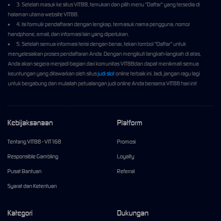
3. Setelah masuk ke situs VIT88, temukan dan pilih menu "Daftar" yang tersedia di
halaman utama website VIT88.
4. Isi formulir pendaftaran dengan lengkap, termasuk nama pengguna, nomor
handphone, email, dan informasi lain yang diperlukan.
5. Setelah semua informasi terisi dengan benar, tekan tombol "Daftar" untuk
menyelesaikan proses pendaftaran Anda. Dengan mengikuti langkah-langkah di atas,
Anda akan segera menjadi bagian dari komunitas VIT88dan dapat menikmati semua
keuntungan yang ditawarkan oleh situs
judi slot
online terbaik ini. Jadi, jangan ragu lagi
untuk bergabung dan mulailah petualangan judi online Anda bersama VIT88 hari ini!
Kebijaksanaan
Platform
Tentang VIT88 - VIT168
Promosi
Responsible Gambling
Loyalty
Pusat Bantuan
Referral
Syarat dan Ketentuan
Kategori
Dukungan