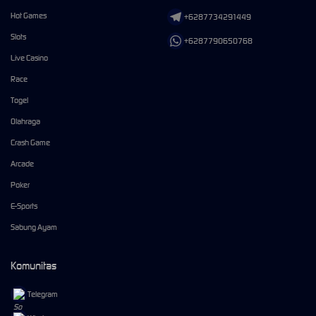
Hot Games
+6287734291449
Slots
+6287790650768
Live Casino
Race
Togel
Olahraga
Crash Game
Arcade
Poker
E-Sports
Sabung Ayam
Komunitas
Telegram