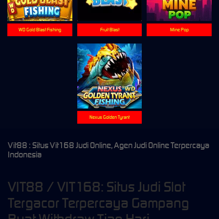
WD Gold Blast Fishing
Fruit Blast
Mine Pop
Nexus Golden Tyrant
Vit88 : Situs Vit168 Judi Online, Agen Judi Online Terpercaya
Indonesia
VIT88 / VIT168: Situs Judi Slot
Tergacor Terpercaya Gampang
Buat Withdraw Tiap Hari