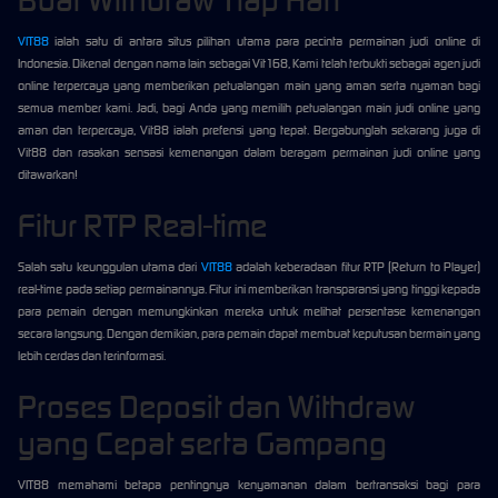
VIT88
ialah satu di antara situs pilihan utama para pecinta permainan judi online di
Indonesia. Dikenal dengan nama lain sebagai Vit168, Kami telah terbukti sebagai agen judi
online terpercaya yang memberikan petualangan main yang aman serta nyaman bagi
semua member kami. Jadi, bagi Anda yang memilih petualangan main judi online yang
aman dan terpercaya, Vit88 ialah prefensi yang tepat. Bergabunglah sekarang juga di
Vit88 dan rasakan sensasi kemenangan dalam beragam permainan judi online yang
ditawarkan!
Fitur RTP Real-time
Salah satu keunggulan utama dari
VIT88
adalah keberadaan fitur RTP (Return to Player)
real-time pada setiap permainannya. Fitur ini memberikan transparansi yang tinggi kepada
para pemain dengan memungkinkan mereka untuk melihat persentase kemenangan
secara langsung. Dengan demikian, para pemain dapat membuat keputusan bermain yang
lebih cerdas dan terinformasi.
Proses Deposit dan Withdraw
yang Cepat serta Gampang
VIT88 memahami betapa pentingnya kenyamanan dalam bertransaksi bagi para