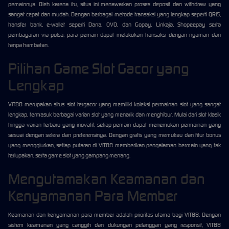
pemainnya. Oleh karena itu, situs ini menawarkan proses deposit dan withdraw yang
sangat cepat dan mudah. Dengan berbagai metode transaksi yang lengkap seperti QRIS,
transfer bank, e-wallet seperti Dana, OVO, dan Gopay, Linkaja, Shopeepay serta
pembayaran via pulsa, para pemain dapat melakukan transaksi dengan nyaman dan
tanpa hambatan.
Pilihan Game Slot Gacor yang
Lengkap
VIT88 merupakan situs slot tergacor yang memiliki koleksi permainan slot yang sangat
lengkap, termasuk berbagai varian slot yang menarik dan menghibur. Mulai dari slot klasik
hingga varian terbaru yang inovatif, setiap pemain dapat menemukan permainan yang
sesuai dengan selera dan preferensinya. Dengan grafis yang memukau dan fitur bonus
yang menggiurkan, setiap putaran di VIT88 memberikan pengalaman bermain yang tak
terlupakan, serta game slot yang gampang menang.
Mengutamakan Keamanan dan
Kenyamanan Para Member
Keamanan dan kenyamanan para member adalah prioritas utama bagi VIT88. Dengan
sistem keamanan yang canggih dan dukungan pelanggan yang responsif, VIT88