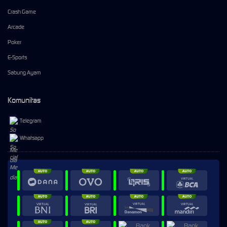
Crash Game
Arcade
Poker
E-Sports
Sabung Ayam
Komunitas
Telegram
Whatsapp