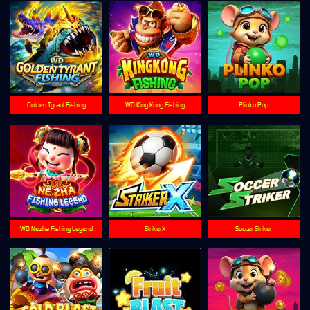
Golden Tyrant Fishing
WD King Kong Fishing
Plinko Pop
WD Nezha Fishing Legend
StrikerX
Soccer Striker