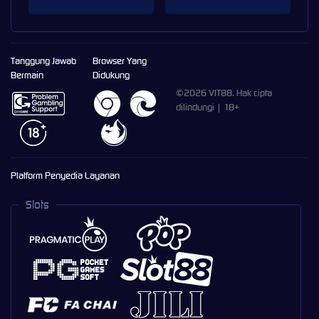
Tanggung Jawab
Browser Yang
Bermain
Didukung
©2026 VIT88. Hak cipta
dilindungi | 18+
Platform Penyedia Layanan
Slots