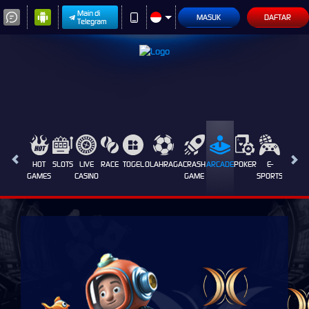
Main di
MASUK
DAFTAR
Telegram
HOT
SLOTS
LIVE
RACE
TOGEL
OLAHRAGA
CRASH
ARCADE
POKER
E-
SABUN
GAMES
CASINO
GAME
SPORTS
AYAM