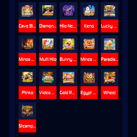
Cave Bingo
Diamonds
Hilo Neon
Keno
Lucky Drop-Olympus
Mines Raider
Multi Hilo
Bunny Run
Mines Cookie
Paradise Hilo
Plinko
Video Poker
Gold Rush: Boomers
Egypt Hilo
Wheel
Steampunk 2