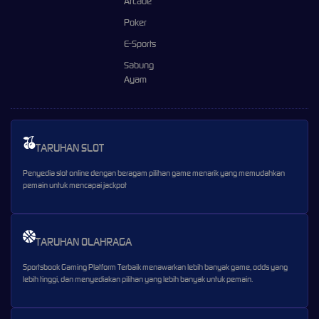
Arcade
Poker
E-Sports
Sabung
Ayam
TARUHAN SLOT
Penyedia slot online dengan beragam pilihan game menarik yang memudahkan
pemain untuk mencapai jackpot
TARUHAN OLAHRAGA
Sportsbook Gaming Platform Terbaik menawarkan lebih banyak game, odds yang
lebih tinggi, dan menyediakan pilihan yang lebih banyak untuk pemain.