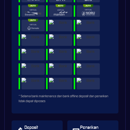
* Selama bank maintenance dan bank offline deposit dan penarikan
tidak dapat diproses
Deposit
Penarikan