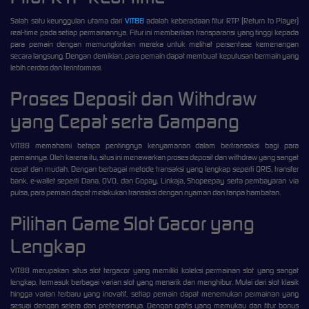
Salah satu keunggulan utama dari
VIT88
adalah keberadaan fitur RTP (Return to Player)
real-time pada setiap permainannya. Fitur ini memberikan transparansi yang tinggi kepada
para pemain dengan memungkinkan mereka untuk melihat persentase kemenangan
secara langsung. Dengan demikian, para pemain dapat membuat keputusan bermain yang
lebih cerdas dan terinformasi.
Proses Deposit dan Withdraw
yang Cepat serta Gampang
VIT88 memahami betapa pentingnya kenyamanan dalam bertransaksi bagi para
pemainnya. Oleh karena itu, situs ini menawarkan proses deposit dan withdraw yang sangat
cepat dan mudah. Dengan berbagai metode transaksi yang lengkap seperti QRIS, transfer
bank, e-wallet seperti Dana, OVO, dan Gopay, Linkaja, Shopeepay serta pembayaran via
pulsa, para pemain dapat melakukan transaksi dengan nyaman dan tanpa hambatan.
Pilihan Game Slot Gacor yang
Lengkap
VIT88 merupakan situs slot tergacor yang memiliki koleksi permainan slot yang sangat
lengkap, termasuk berbagai varian slot yang menarik dan menghibur. Mulai dari slot klasik
hingga varian terbaru yang inovatif, setiap pemain dapat menemukan permainan yang
sesuai dengan selera dan preferensinya. Dengan grafis yang memukau dan fitur bonus