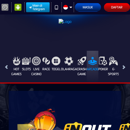
Main di
MASUK
DAFTAR
Telegram
HOT
SLOTS
LIVE
RACE
TOGEL
OLAHRAGA
CRASH
ARCADE
POKER
E-
SABUN
GAMES
CASINO
GAME
SPORTS
AYAM