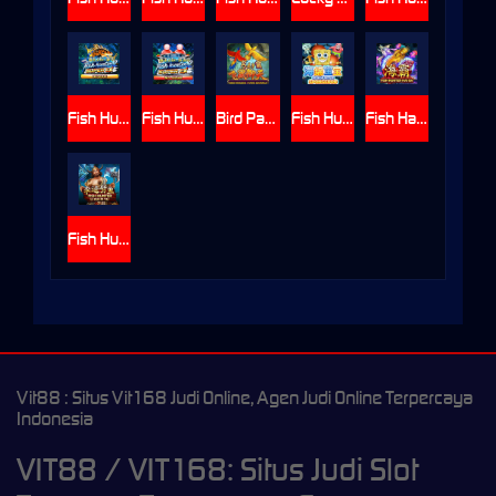
Fish Hunter 2 EX-Newbie
Fish Hunter 2 EX-My Club
Bird Paradise
Fish Hunter Spongebob
Fish Haiba
Fish Hunting: Li Kui Pi Yu
Vit88 : Situs Vit168 Judi Online, Agen Judi Online Terpercaya
Indonesia
VIT88 / VIT168: Situs Judi Slot