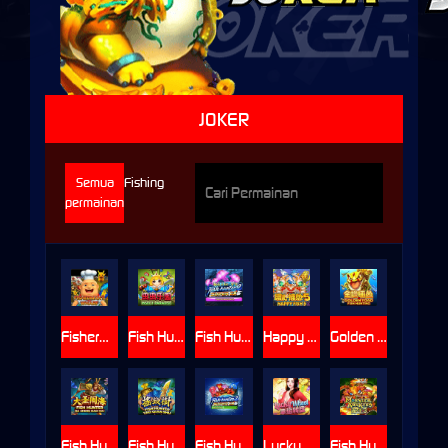
JOKER
Semua
Fishing
permainan
Fisherman's Wharf
Fish Hunter Insect Paradise
Fish Hunter 2 EX-Pro
Happy Fish 5
Golden Toad Fish Hunting
Fish Hunting: Da Sheng Nao Hai
Fish Hunting: Yao Qian Shu
Fish Hunter 2 EX-Novice
Lucky Wheel
Fish Hunter Monster Awaken