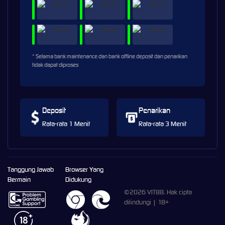
* Selama bank maintenance dan bank offline deposit dan penarikan
tidak dapat diproses
Deposit
Penarikan
Rata-rata 1 Menit
Rata-rata 3 Menit
Tanggung Jawab
Browser Yang
Bermain
Didukung
©2026 VIT88. Hak cipta
dilindungi | 18+