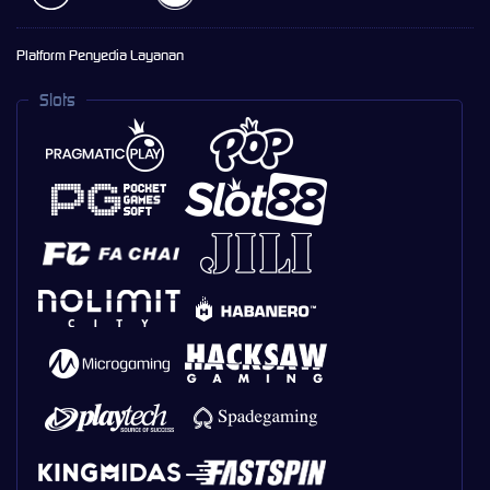
Platform Penyedia Layanan
Slots