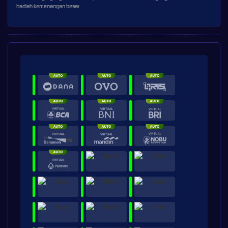
hadiah kemenangan besar