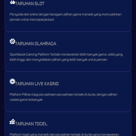
TARUHAN SLOT
Penyedia slot online dengan beragam pilihan game menarik yang memudahkan
pemain untuk mencapai jackpot
TARUHAN OLAHRAGA
Sportsbook Gaming Platform Terbaik menawarkan lebih banyak game, odds yang
lebih tinggi, dan menyediakan pilihan yang lebih banyak untuk pemain.
TARUHAN LIVE KASINO
Platform Pilihan bagi perusahaan-perusahaan terbaik di dunia, dengan pilihan
variasi game terbanyak
TARUHAN TOGEL
Platform togel yang menarik dari perusahan terbaik di dunia yang menawarkan