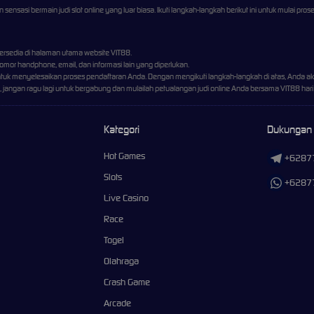
sasi bermain judi slot online yang luar biasa. Ikuti langkah-langkah berikut ini untuk mulai pros
tersedia di halaman utama website VIT88.
omor handphone, email, dan informasi lain yang diperlukan.
" untuk menyelesaikan proses pendaftaran Anda. Dengan mengikuti langkah-langkah di atas, Anda 
adi, jangan ragu lagi untuk bergabung dan mulailah petualangan judi online Anda bersama VIT88 hari 
Kategori
Dukungan
Hot Games
+6287
Slots
+6287
Live Casino
Race
Togel
Olahraga
Crash Game
Arcade