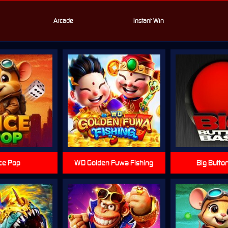
Arcade
Instant Win
ce Pop
WD Golden Fuwa Fishing
Big Butto