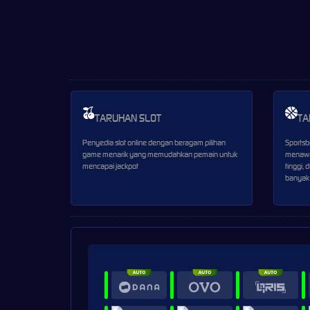
TARUHAN SLOT
TA
Penyedia slot online dengan beragam pilihan
Sportsb
game menarik yang memudahkan pemain untuk
menawar
mencapai jackpot
tinggi,
banyak 