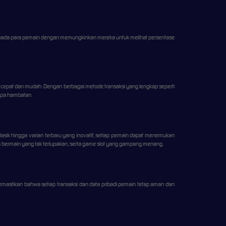
gi kepada para pemain dengan memungkinkan mereka untuk melihat persentase
 cepat dan mudah. Dengan berbagai metode transaksi yang lengkap seperti
anpa hambatan.
 klasik hingga varian terbaru yang inovatif, setiap pemain dapat menemukan
 bermain yang tak terlupakan, serta game slot yang gampang menang.
stikan bahwa setiap transaksi dan data pribadi pemain tetap aman dan