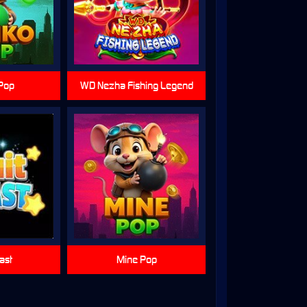
 Pop
WD Nezha Fishing Legend
last
Mine Pop