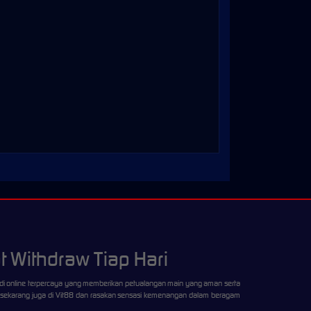
t Withdraw Tiap Hari
en judi online terpercaya yang memberikan petualangan main yang aman serta
ah sekarang juga di Vit88 dan rasakan sensasi kemenangan dalam beragam