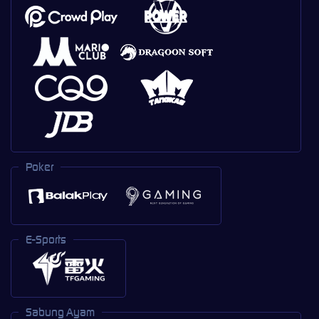
Poker
E-Sports
Sabung Ayam