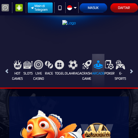
Main di
MASUK
DAFTAR
Telegram
HOT
SLOTS
LIVE
RACE
TOGEL
OLAHRAGA
CRASH
ARCADE
POKER
E-
SABUN
GAMES
CASINO
GAME
SPORTS
AYAM