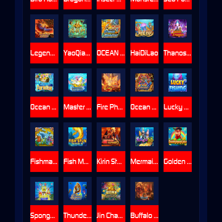
Legend of the phoenix
YaoQianShu
OCEAN MONSTER 2
HaiDiLao
Thanos Avengers
Ocean Paradise
Master Of The Deep
Fire Phoenix
Ocean King 3
Lucky Fishing
Fishman Wharf
Fish Music World
Kirin Storm
Mermaids-6s
Golden Legend Plus
Spongebob
Thunder Dragon
Jin Chan Bu Yu
Buffalo thunder