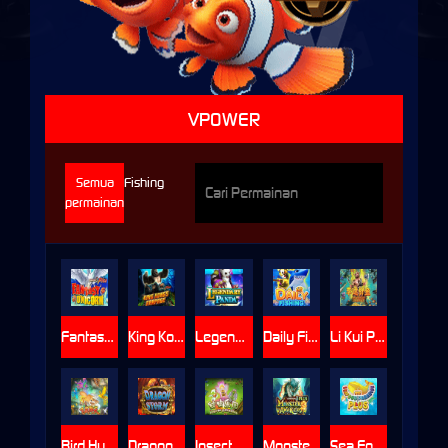
VPOWER
Semua
Fishing
permainan
Fantasy Unicorn
King Kong’s Rampage
Legendary Panda
Daily Fishing
Li Kui Pi Yu
Bird Hunter
Dragon Storm
Insect Paradise
Monster Awaken plus
Sea Food Paradise II Plus