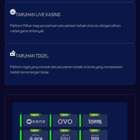
TARUHAN LIVE KASINO
Platform Pilihan bagi perusahaan-perusahaan terbaik di dunia, dengan pilihan
variasi game terbanyak
TARUHAN TOGEL
Platform togel yang menarik dari perusahan terbaik di dunia yang menawarkan
hadiah kemenangan besar