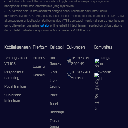
4. Isi formulir pendaftaran dengan lengkap, termasuk nama pengguna, nomor
handphone, email, dan informasi lain yang diperlukan.
5. Setelah semua informasi terisi dengan benar, tekan tombol "Daftar" untuk
menyelesaikan proses pendaftaran Anda. Dengan mengikuti langkah-langkah di atas, Anda
akan segera menjadi bagian dari komunitas VIT88dan dapat menikmati semua keuntungan
yang ditawarkan oleh situs
judi slot
online terbaik ini. Jadi, jangan ragu lagi untuk bergabung
dan mulailah petualangan judi online Anda bersama VIT88 hari ini!
Kebijaksanaan
Platform
Kategori
Dukungan
Komunitas
Tentang VIT88 -
Promosi
Hot
+6287734
Telegra
VIT168
Games
291449
m
Loyalty
Responsible
Slots
+62877906
Whatsa
Referral
Gambling
50768
pp
Live
Pusat Bantuan
Casino
Syarat dan
Race
Ketentuan
Togel
Olahraga
Crash
Game