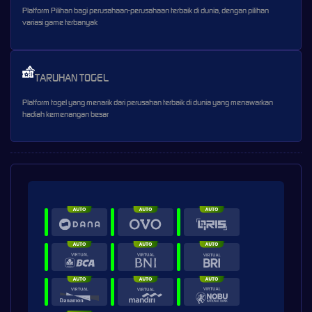
Platform Pilihan bagi perusahaan-perusahaan terbaik di dunia, dengan pilihan
variasi game terbanyak
TARUHAN TOGEL
Platform togel yang menarik dari perusahan terbaik di dunia yang menawarkan
hadiah kemenangan besar