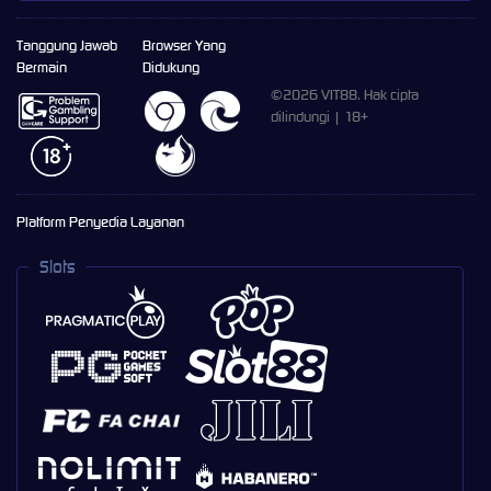
Tanggung Jawab
Browser Yang
Bermain
Didukung
©2026 VIT88. Hak cipta
dilindungi | 18+
Platform Penyedia Layanan
Slots