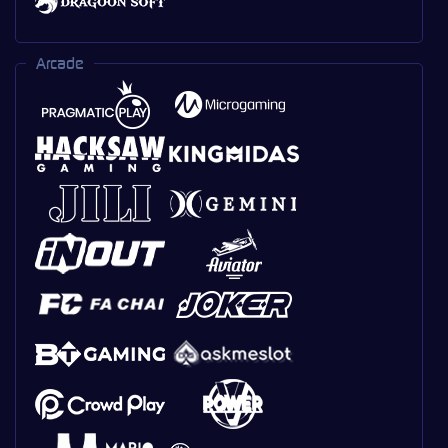
Arcade