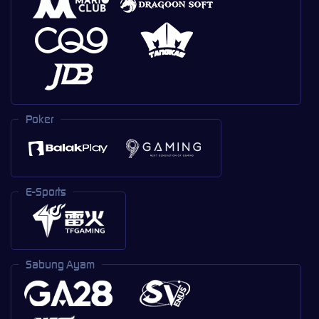
Poker
E-Sports
Sabung Ayam