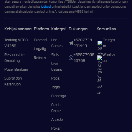
akan segera menjadi bagian dari komunitas VIT88dan dapat menikmati semua keuntungan
yang ditawarkan oleh situs
judi slot
online terbaik ini. Jadi, jangan ragu lagi untuk bergabung
dan mulailah petualangan judi online Anda bersama VIT88 hari ini!
Kebijaksanaan
Platform
Kategori
Dukungan
Komunitas
Tentang VIT88 -
Promosi
Hot
+6287734
Telegra
VIT168
Games
291449
m
Loyalty
Responsible
Slots
+62877906
Whatsa
Referral
Gambling
50768
pp
Live
Pusat Bantuan
Casino
Syarat dan
Race
Ketentuan
Togel
Olahraga
Crash
Game
Arcade
Poker