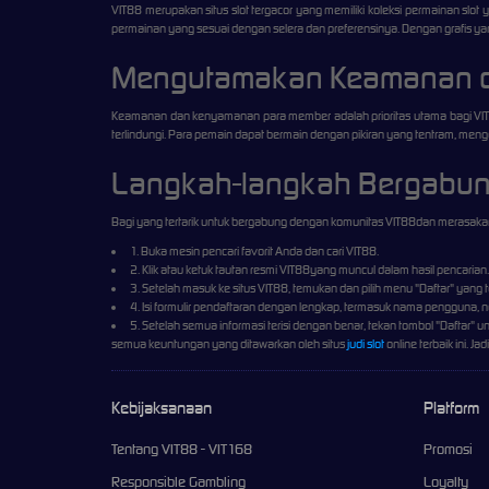
VIT88 merupakan situs slot tergacor yang memiliki koleksi permainan slot 
permainan yang sesuai dengan selera dan preferensinya. Dengan grafis y
Mengutamakan Keamanan d
Keamanan dan kenyamanan para member adalah prioritas utama bagi VIT
terlindungi. Para pemain dapat bermain dengan pikiran yang tentram, men
Langkah-langkah Bergabung
Bagi yang tertarik untuk bergabung dengan komunitas VIT88dan merasakan sen
1. Buka mesin pencari favorit Anda dan cari VIT88.
2. Klik atau ketuk tautan resmi VIT88yang muncul dalam hasil pencarian.
3. Setelah masuk ke situs VIT88, temukan dan pilih menu "Daftar" yang 
4. Isi formulir pendaftaran dengan lengkap, termasuk nama pengguna, n
5. Setelah semua informasi terisi dengan benar, tekan tombol "Daftar
semua keuntungan yang ditawarkan oleh situs
judi slot
online terbaik ini. J
Kebijaksanaan
Platform
Tentang VIT88 - VIT168
Promosi
Responsible Gambling
Loyalty