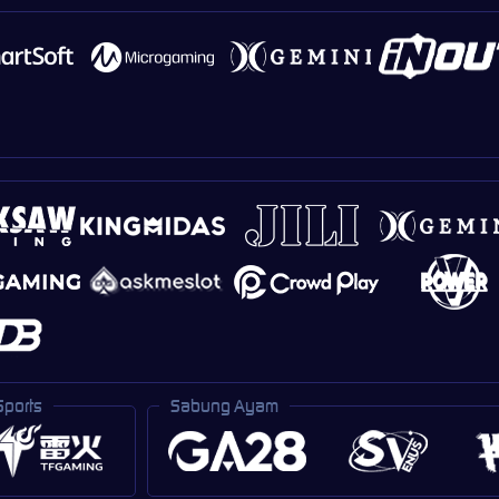
Sports
Sabung Ayam