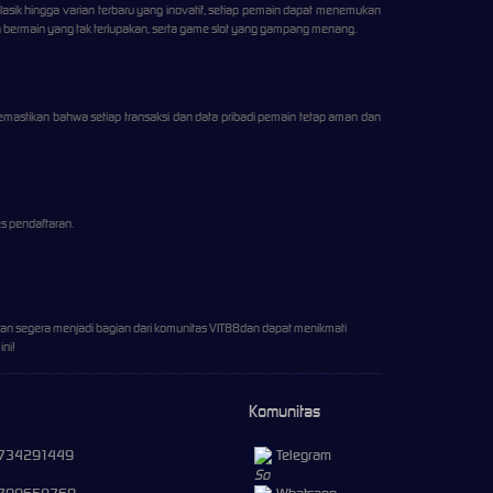
 klasik hingga varian terbaru yang inovatif, setiap pemain dapat menemukan
 bermain yang tak terlupakan, serta game slot yang gampang menang.
stikan bahwa setiap transaksi dan data pribadi pemain tetap aman dan
es pendaftaran.
akan segera menjadi bagian dari komunitas VIT88dan dapat menikmati
ini!
Komunitas
734291449
Telegram