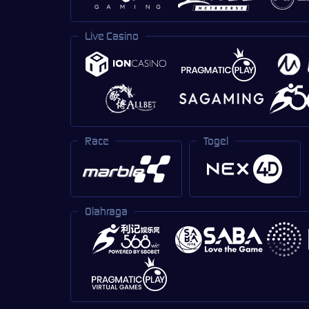
Live Casino
Race
Togel
Olahraga