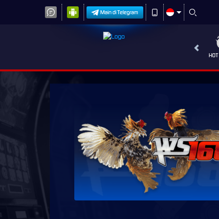
Main di Telegram
HOT