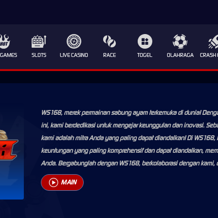
 GAMES
SLOTS
LIVE CASINO
RACE
TOGEL
OLAHRAGA
CRASH
WS168, merek permainan sabung ayam terkemuka di dunia! Denga
ini, kami berdedikasi untuk mengejar keunggulan dan inovasi. Se
kami adalah mitra Anda yang paling dapat diandalkan! Di WS168
keuntungan yang paling komprehensif dan dapat diandalkan, mem
Anda. Bergabunglah dengan WS168, berkolaborasi dengan kami, 
MAIN