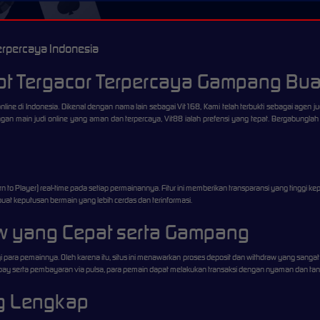
 Terpercaya Indonesia
Slot Tergacor Terpercaya Gampang Bua
i online di Indonesia. Dikenal dengan nama lain sebagai Vit168, Kami telah terbukti sebagai ag
an main judi online yang aman dan terpercaya, Vit88 ialah prefensi yang tepat. Bergabungl
rn to Player) real-time pada setiap permainannya. Fitur ini memberikan transparansi yang ting
t keputusan bermain yang lebih cerdas dan terinformasi.
aw yang Cepat serta Gampang
ra pemainnya. Oleh karena itu, situs ini menawarkan proses deposit dan withdraw yang sangat
opeepay serta pembayaran via pulsa, para pemain dapat melakukan transaksi dengan nyaman dan t
ng Lengkap