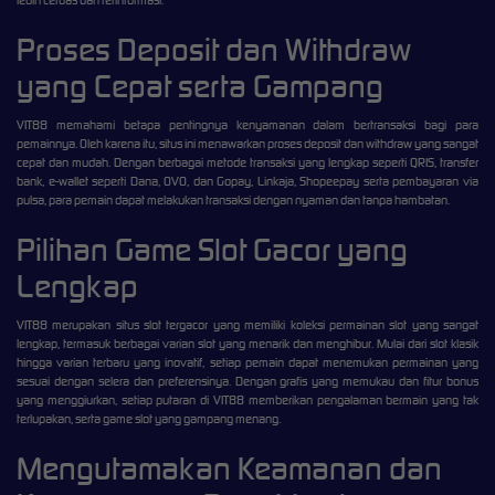
Proses Deposit dan Withdraw
yang Cepat serta Gampang
VIT88 memahami betapa pentingnya kenyamanan dalam bertransaksi bagi para
pemainnya. Oleh karena itu, situs ini menawarkan proses deposit dan withdraw yang sangat
cepat dan mudah. Dengan berbagai metode transaksi yang lengkap seperti QRIS, transfer
bank, e-wallet seperti Dana, OVO, dan Gopay, Linkaja, Shopeepay serta pembayaran via
pulsa, para pemain dapat melakukan transaksi dengan nyaman dan tanpa hambatan.
Pilihan Game Slot Gacor yang
Lengkap
VIT88 merupakan situs slot tergacor yang memiliki koleksi permainan slot yang sangat
lengkap, termasuk berbagai varian slot yang menarik dan menghibur. Mulai dari slot klasik
hingga varian terbaru yang inovatif, setiap pemain dapat menemukan permainan yang
sesuai dengan selera dan preferensinya. Dengan grafis yang memukau dan fitur bonus
yang menggiurkan, setiap putaran di VIT88 memberikan pengalaman bermain yang tak
terlupakan, serta game slot yang gampang menang.
Mengutamakan Keamanan dan