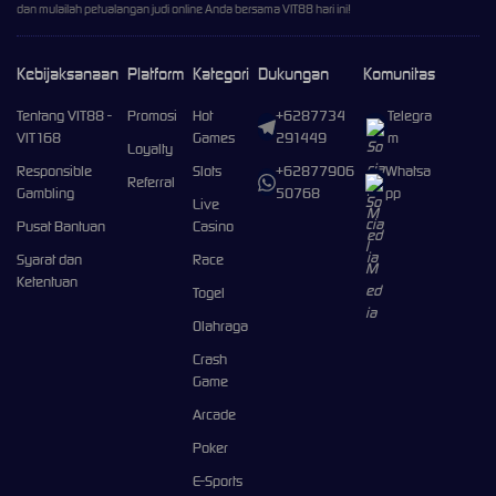
dan mulailah petualangan judi online Anda bersama VIT88 hari ini!
Kebijaksanaan
Platform
Kategori
Dukungan
Komunitas
Tentang VIT88 -
Promosi
Hot
+6287734
Telegra
VIT168
Games
291449
m
Loyalty
Responsible
Slots
+62877906
Whatsa
Referral
Gambling
50768
pp
Live
Pusat Bantuan
Casino
Syarat dan
Race
Ketentuan
Togel
Olahraga
Crash
Game
Arcade
Poker
E-Sports