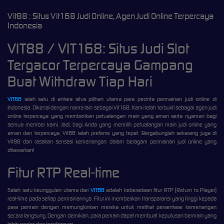
Vit88 : Situs Vit168 Judi Online, Agen Judi Online Terpercaya
Indonesia
VIT88 / VIT168: Situs Judi Slot
Tergacor Terpercaya Gampang
Buat Withdraw Tiap Hari
VIT88
ialah satu di antara situs pilihan utama para pecinta permainan judi online di
Indonesia. Dikenal dengan nama lain sebagai Vit168, Kami telah terbukti sebagai agen judi
online terpercaya yang memberikan petualangan main yang aman serta nyaman bagi
semua member kami. Jadi, bagi Anda yang memilih petualangan main judi online yang
aman dan terpercaya, Vit88 ialah prefensi yang tepat. Bergabunglah sekarang juga di
Vit88 dan rasakan sensasi kemenangan dalam beragam permainan judi online yang
ditawarkan!
Fitur RTP Real-time
Salah satu keunggulan utama dari
VIT88
adalah keberadaan fitur RTP (Return to Player)
real-time pada setiap permainannya. Fitur ini memberikan transparansi yang tinggi kepada
para pemain dengan memungkinkan mereka untuk melihat persentase kemenangan
secara langsung. Dengan demikian, para pemain dapat membuat keputusan bermain yang
lebih cerdas dan terinformasi.