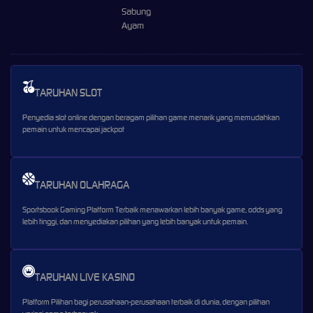
Sabung
Ayam
TARUHAN SLOT
Penyedia slot online dengan beragam pilihan game menarik yang memudahkan
pemain untuk mencapai jackpot
TARUHAN OLAHRAGA
Sportsbook Gaming Platform Terbaik menawarkan lebih banyak game, odds yang
lebih tinggi, dan menyediakan pilihan yang lebih banyak untuk pemain.
TARUHAN LIVE KASINO
Platform Pilihan bagi perusahaan-perusahaan terbaik di dunia, dengan pilihan