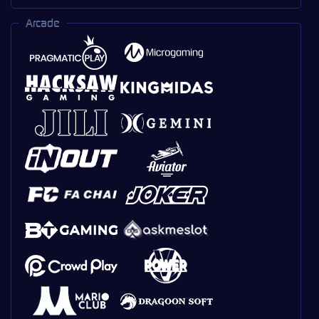
Arcade