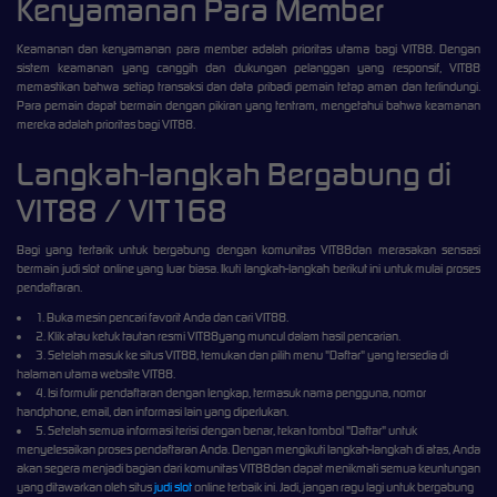
Kenyamanan Para Member
Keamanan dan kenyamanan para member adalah prioritas utama bagi VIT88. Dengan
sistem keamanan yang canggih dan dukungan pelanggan yang responsif, VIT88
memastikan bahwa setiap transaksi dan data pribadi pemain tetap aman dan terlindungi.
Para pemain dapat bermain dengan pikiran yang tentram, mengetahui bahwa keamanan
mereka adalah prioritas bagi VIT88.
Langkah-langkah Bergabung di
VIT88 / VIT168
Bagi yang tertarik untuk bergabung dengan komunitas VIT88dan merasakan sensasi
bermain judi slot online yang luar biasa. Ikuti langkah-langkah berikut ini untuk mulai proses
pendaftaran.
1. Buka mesin pencari favorit Anda dan cari VIT88.
2. Klik atau ketuk tautan resmi VIT88yang muncul dalam hasil pencarian.
3. Setelah masuk ke situs VIT88, temukan dan pilih menu "Daftar" yang tersedia di
halaman utama website VIT88.
4. Isi formulir pendaftaran dengan lengkap, termasuk nama pengguna, nomor
handphone, email, dan informasi lain yang diperlukan.
5. Setelah semua informasi terisi dengan benar, tekan tombol "Daftar" untuk
menyelesaikan proses pendaftaran Anda. Dengan mengikuti langkah-langkah di atas, Anda
akan segera menjadi bagian dari komunitas VIT88dan dapat menikmati semua keuntungan
yang ditawarkan oleh situs
judi slot
online terbaik ini. Jadi, jangan ragu lagi untuk bergabung