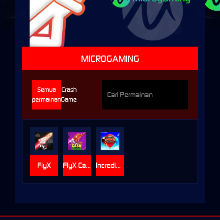
MICROGAMING
Semua
Crash
permainan
Game
FlyX
FlyX Cash Turbo
Incredible Balloon Machine