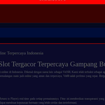
 Terpercaya Indonesia
Slot Tergacor Terpercaya Gampang Bua
i online di Indonesia. Dikenal dengan nama lain sebagai Vit168, Kami telah terbukti sebagai ag
an main judi online yang aman dan terpercaya, Vit88 ialah prefensi yang tepat. Bergabungl
rn to Player) real-time pada setiap permainannya. Fitur ini memberikan transparansi yang ting
t keputusan bermain yang lebih cerdas dan terinformasi.