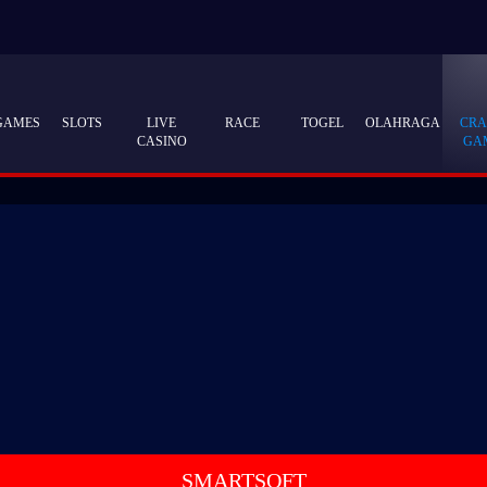
 GAMES
SLOTS
LIVE CASINO
RACE
TOGEL
OLAHRAGA
CRASH
SMARTSOFT