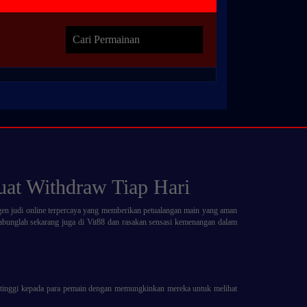
t Withdraw Tiap Hari
en judi online terpercaya yang memberikan petualangan main yang aman serta
ah sekarang juga di Vit88 dan rasakan sensasi kemenangan dalam beragam
gi kepada para pemain dengan memungkinkan mereka untuk melihat persentase