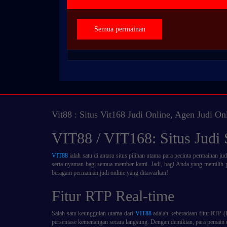
Semua permainan
Vit88 : Situs Vit168 Judi Online, Agen Judi Online
VIT88 / VIT168: Situs Judi 
VIT88
ialah satu di antara situs pilihan utama para pecinta permainan jud
nyaman bagi semua member kami. Jadi, bagi Anda yang memilih petualang
permainan judi online yang ditawarkan!
Fitur RTP Real-time
Salah satu keunggulan utama dari
VIT88
adalah keberadaan fitur RTP (Retu
kemenangan secara langsung. Dengan demikian, para pemain dapat membua