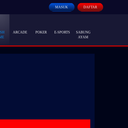
MASUK
DAFTAR
 GAME
ARCADE
POKER
E-SPORTS
SABUNG AYAM
PROMOSI