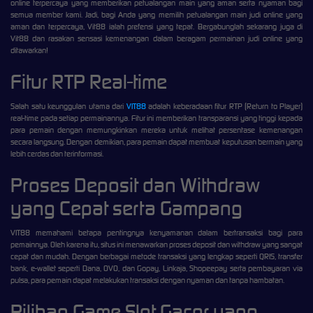
online terpercaya yang memberikan petualangan main yang aman serta nyaman bagi
semua member kami. Jadi, bagi Anda yang memilih petualangan main judi online yang
aman dan terpercaya, Vit88 ialah prefensi yang tepat. Bergabunglah sekarang juga di
Vit88 dan rasakan sensasi kemenangan dalam beragam permainan judi online yang
ditawarkan!
Fitur RTP Real-time
Salah satu keunggulan utama dari
VIT88
adalah keberadaan fitur RTP (Return to Player)
real-time pada setiap permainannya. Fitur ini memberikan transparansi yang tinggi kepada
para pemain dengan memungkinkan mereka untuk melihat persentase kemenangan
secara langsung. Dengan demikian, para pemain dapat membuat keputusan bermain yang
lebih cerdas dan terinformasi.
Proses Deposit dan Withdraw
yang Cepat serta Gampang
VIT88 memahami betapa pentingnya kenyamanan dalam bertransaksi bagi para
pemainnya. Oleh karena itu, situs ini menawarkan proses deposit dan withdraw yang sangat
cepat dan mudah. Dengan berbagai metode transaksi yang lengkap seperti QRIS, transfer
bank, e-wallet seperti Dana, OVO, dan Gopay, Linkaja, Shopeepay serta pembayaran via
pulsa, para pemain dapat melakukan transaksi dengan nyaman dan tanpa hambatan.
Pilihan Game Slot Gacor yang