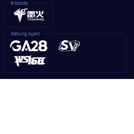
E-Sports
Sabung Ayam