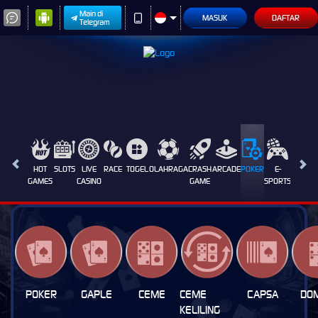
Main di
MASUK
DAFTAR
Telegram
HOT
SLOTS
LIVE
RACE
TOGEL
OLAHRAGA
CRASH
ARCADE
POKER
E-
SABUN
GAMES
CASINO
GAME
SPORTS
AYAM
POKER
GAPLE
CEME
CEME
CAPSA
DOM
KELILING