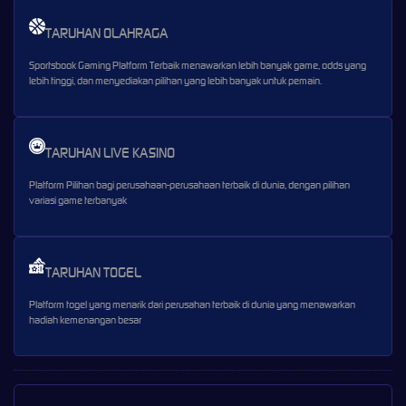
TARUHAN OLAHRAGA
Sportsbook Gaming Platform Terbaik menawarkan lebih banyak game, odds yang
lebih tinggi, dan menyediakan pilihan yang lebih banyak untuk pemain.
TARUHAN LIVE KASINO
Platform Pilihan bagi perusahaan-perusahaan terbaik di dunia, dengan pilihan
variasi game terbanyak
TARUHAN TOGEL
Platform togel yang menarik dari perusahan terbaik di dunia yang menawarkan
hadiah kemenangan besar