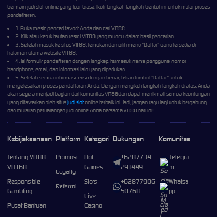
bermain judi slot online yang luar biasa. Ikuti langkah-langkah berikut ini untuk mulai proses
pendaftaran.
1. Buka mesin pencari favorit Anda dan cari VIT88.
2. Klik atau ketuk tautan resmi VIT88yang muncul dalam hasil pencarian.
3. Setelah masuk ke situs VIT88, temukan dan pilih menu "Daftar" yang tersedia di
halaman utama website VIT88.
4. Isi formulir pendaftaran dengan lengkap, termasuk nama pengguna, nomor
handphone, email, dan informasi lain yang diperlukan.
5. Setelah semua informasi terisi dengan benar, tekan tombol "Daftar" untuk
menyelesaikan proses pendaftaran Anda. Dengan mengikuti langkah-langkah di atas, Anda
akan segera menjadi bagian dari komunitas VIT88dan dapat menikmati semua keuntungan
yang ditawarkan oleh situs
judi slot
online terbaik ini. Jadi, jangan ragu lagi untuk bergabung
dan mulailah petualangan judi online Anda bersama VIT88 hari ini!
Kebijaksanaan
Platform
Kategori
Dukungan
Komunitas
Tentang VIT88 -
Promosi
Hot
+6287734
Telegra
VIT168
Games
291449
m
Loyalty
Responsible
Slots
+62877906
Whatsa
Referral
Gambling
50768
pp
Live
Pusat Bantuan
Casino