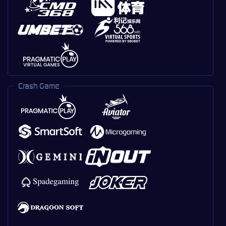
Crash Game