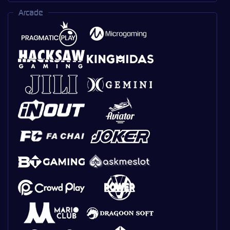
Arcade