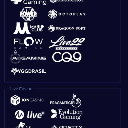
Live Casino