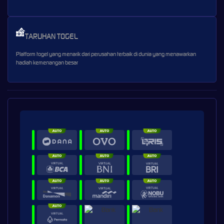
TARUHAN TOGEL
Platform togel yang menarik dari perusahan terbaik di dunia yang menawarkan
hadiah kemenangan besar