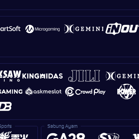
Sports
Sabung Ayam