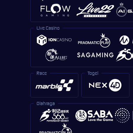
Live Casino
Race
Togel
Olahraga