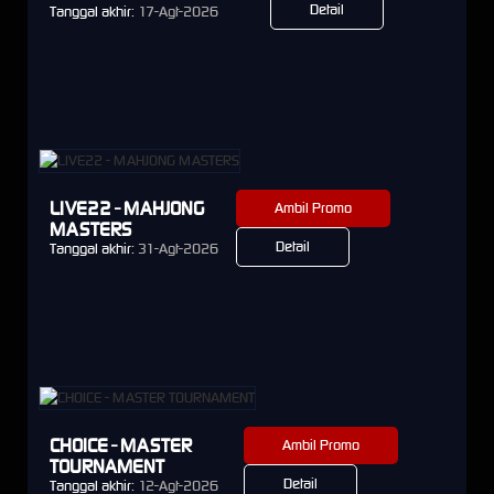
Detail
Tanggal akhir:
17-Agt-2026
LIVE22 - MAHJONG
Ambil Promo
MASTERS
Detail
Tanggal akhir:
31-Agt-2026
CHOICE - MASTER
Ambil Promo
TOURNAMENT
Detail
Tanggal akhir:
12-Agt-2026