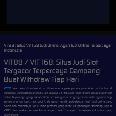
Vit88 : Situs Vit168 Judi Online, Agen Judi Online Terpercaya
Indonesia
VIT88 / VIT168: Situs Judi Slot
Tergacor Terpercaya Gampang
Buat Withdraw Tiap Hari
VIT88
ialah satu di antara situs pilihan utama para pecinta permainan judi online di
Indonesia. Dikenal dengan nama lain sebagai Vit168, Kami telah terbukti sebagai agen judi
online terpercaya yang memberikan petualangan main yang aman serta nyaman bagi
semua member kami. Jadi, bagi Anda yang memilih petualangan main judi online yang
aman dan terpercaya, Vit88 ialah prefensi yang tepat. Bergabunglah sekarang juga di
Vit88 dan rasakan sensasi kemenangan dalam beragam permainan judi online yang
ditawarkan!