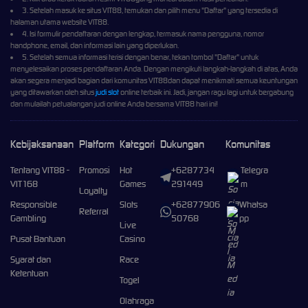
3. Setelah masuk ke situs VIT88, temukan dan pilih menu "Daftar" yang tersedia di
halaman utama website VIT88.
4. Isi formulir pendaftaran dengan lengkap, termasuk nama pengguna, nomor
handphone, email, dan informasi lain yang diperlukan.
5. Setelah semua informasi terisi dengan benar, tekan tombol "Daftar" untuk
menyelesaikan proses pendaftaran Anda. Dengan mengikuti langkah-langkah di atas, Anda
akan segera menjadi bagian dari komunitas VIT88dan dapat menikmati semua keuntungan
yang ditawarkan oleh situs
judi slot
online terbaik ini. Jadi, jangan ragu lagi untuk bergabung
dan mulailah petualangan judi online Anda bersama VIT88 hari ini!
Kebijaksanaan
Platform
Kategori
Dukungan
Komunitas
Tentang VIT88 -
Promosi
Hot
+6287734
Telegra
VIT168
Games
291449
m
Loyalty
Responsible
Slots
+62877906
Whatsa
Referral
Gambling
50768
pp
Live
Pusat Bantuan
Casino
Syarat dan
Race
Ketentuan
Togel
Olahraga