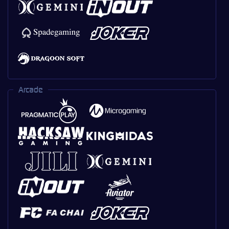
Arcade