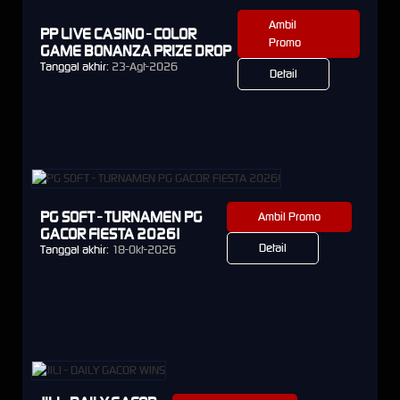
Ambil
PP LIVE CASINO - COLOR
Promo
GAME BONANZA PRIZE DROP
Tanggal akhir:
23-Agt-2026
Detail
PG SOFT - TURNAMEN PG
Ambil Promo
GACOR FIESTA 2026!
Detail
Tanggal akhir:
18-Okt-2026