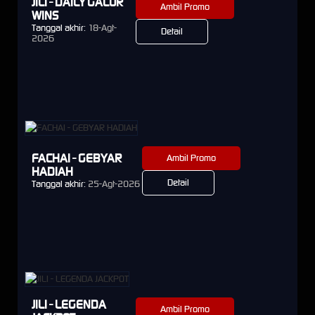
JILI - DAILY GACOR
Ambil Promo
WINS
Tanggal akhir:
18-Agt-
Detail
2026
FACHAI - GEBYAR
Ambil Promo
HADIAH
Detail
Tanggal akhir:
25-Agt-2026
JILI - LEGENDA
Ambil Promo