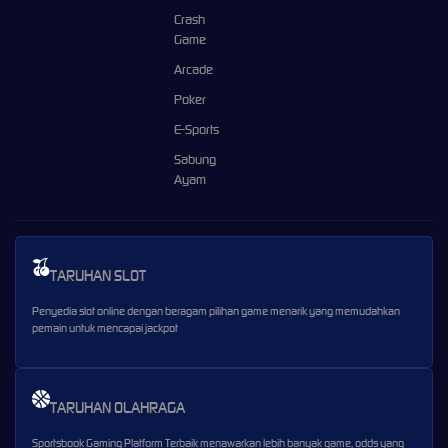
Crash
Game
Arcade
Poker
E-Sports
Sabung
Ayam
TARUHAN SLOT
Penyedia slot online dengan beragam pilihan game menarik yang memudahkan
pemain untuk mencapai jackpot
TARUHAN OLAHRAGA
Sportsbook Gaming Platform Terbaik menawarkan lebih banyak game, odds yang