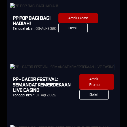
PP POP BAGI BAGI
Ambil Promo
HADIAH!
Detail
Tanggal akhir:
09-Agt-2026
PP - GACOR FESTIVAL:
Ambil
SEMANGAT KEMERDEKAAN
Promo
LIVE CASINO
Detail
Tanggal akhir:
31-Agt-2026