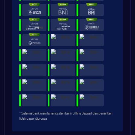
* Selama bank maintenance dan bank offline deposit dan penarikan
tidak dapat diproses