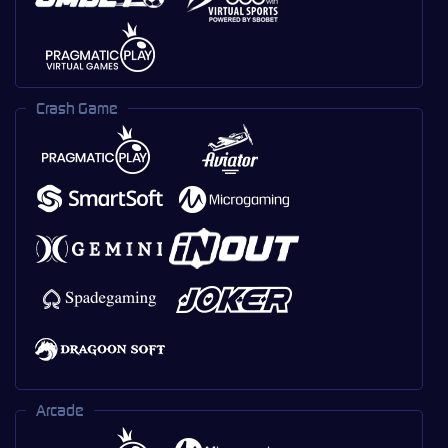
Crash Game
Arcade