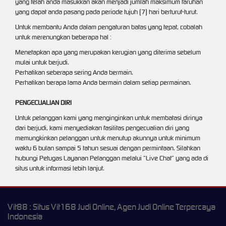
yang telah anda masukkan akan menjadi jumlah maksimum taruhan
yang dapat anda pasang pada periode tujuh (7) hari berturut-turut.
Untuk membantu Anda dalam pengaturan batas yang tepat, cobalah
untuk merenungkan beberapa hal :
Menetapkan apa yang merupakan kerugian yang diterima sebelum
mulai untuk berjudi.
Perhatikan seberapa sering Anda bermain.
Perhatikan berapa lama Anda bermain dalam setiap permainan.
PENGECUALIAN DIRI
Untuk pelanggan kami yang menginginkan untuk membatasi dirinya
dari berjudi, kami menyediakan fasilitas pengecualian diri yang
memungkinkan pelanggan untuk menutup akunnya untuk minimum
waktu 6 bulan sampai 5 tahun sesuai dengan permintaan. Silahkan
hubungi Petugas Layanan Pelanggan melalui “Live Chat” yang ada di
situs untuk informasi lebih lanjut.
Vit88 : Situs Vit168 Judi Online, Agen Judi Online Terpercaya
Indonesia