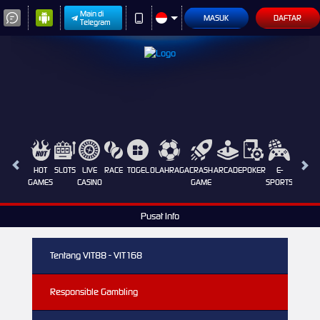
Main di
MASUK
DAFTAR
Telegram
HOT
SLOTS
LIVE
RACE
TOGEL
OLAHRAGA
CRASH
ARCADE
POKER
E-
SABUN
GAMES
CASINO
GAME
SPORTS
AYAM
Pusat Info
Tentang VIT88 - VIT168
Responsible Gambling