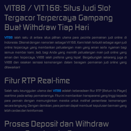
VIT88 / VIT168: Situs Judi Slot
Tergacor Terpercaya Gampang
Buat Withdraw Tiap Hari
VIT88
ialah satu di antara situs pilihan utama para pecinta permainan judi online di
Indonesia. Dikenal dengan nama lain sebagai Vit168, Kami telah terbukti sebagai agen judi
online terpercaya yang memberikan petualangan main yang aman serta nyaman bagi
semua member kami. Jadi, bagi Anda yang memilih petualangan main judi online yang
aman dan terpercaya, Vit88 ialah prefensi yang tepat. Bergabunglah sekarang juga di
Vit88 dan rasakan sensasi kemenangan dalam beragam permainan judi online yang
ditawarkan!
Fitur RTP Real-time
Salah satu keunggulan utama dari
VIT88
adalah keberadaan fitur RTP (Return to Player)
real-time pada setiap permainannya. Fitur ini memberikan transparansi yang tinggi kepada
para pemain dengan memungkinkan mereka untuk melihat persentase kemenangan
secara langsung. Dengan demikian, para pemain dapat membuat keputusan bermain yang
lebih cerdas dan terinformasi.
Proses Deposit dan Withdraw