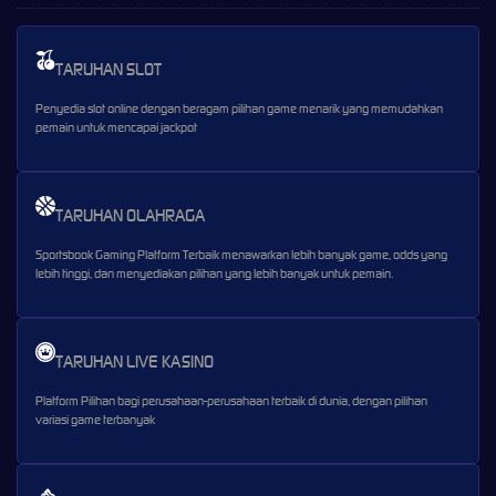
TARUHAN SLOT
Penyedia slot online dengan beragam pilihan game menarik yang memudahkan
pemain untuk mencapai jackpot
TARUHAN OLAHRAGA
Sportsbook Gaming Platform Terbaik menawarkan lebih banyak game, odds yang
lebih tinggi, dan menyediakan pilihan yang lebih banyak untuk pemain.
TARUHAN LIVE KASINO
Platform Pilihan bagi perusahaan-perusahaan terbaik di dunia, dengan pilihan
variasi game terbanyak