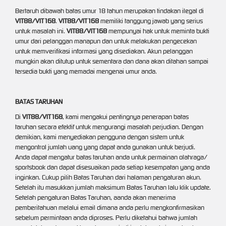
Bertaruh dibawah batas umur 18 tahun merupakan tindakan ilegal di
VIT88/
VIT168
.
VIT88/
VIT168
memiliki tanggung jawab yang serius
untuk masalah ini.
VIT88/
VIT168
mempunyai hak untuk meminta bukti
umur dari pelanggan manapun dan untuk melakukan pengecekan
untuk memverifikasi informasi yang disediakan. Akun pelanggan
mungkin akan ditutup untuk sementara dan dana akan ditahan sampai
tersedia bukti yang memadai mengenai umur anda.
BATAS TARUHAN
Di
VIT88/
VIT168
, kami mengakui pentingnya penerapan batas
taruhan secara efektif untuk mengurangi masalah perjudian. Dengan
demikian, kami menyediakan pengguna dengan sistem untuk
mengontrol jumlah uang yang dapat anda gunakan untuk berjudi.
Anda dapat mengatur batas taruhan anda untuk permainan olahraga/
sportsbook dan dapat disesuaikan pada setiap kesempatan yang anda
inginkan. Cukup pilih Batas Taruhan dari halaman pengaturan akun.
Setelah itu masukkan jumlah maksimum Batas Taruhan lalu klik update.
Setelah pengaturan Batas Taruhan, aanda akan menerima
pemberitahuan melalui email dimana anda perlu mengkonfirmasikan
sebelum permintaan anda diproses. Perlu diketahui bahwa jumlah