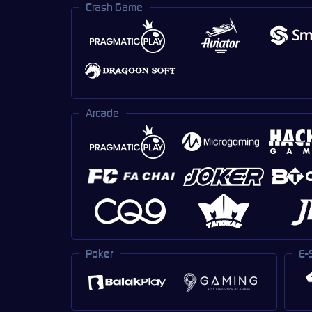
Crash Game
Arcade
Poker
E-