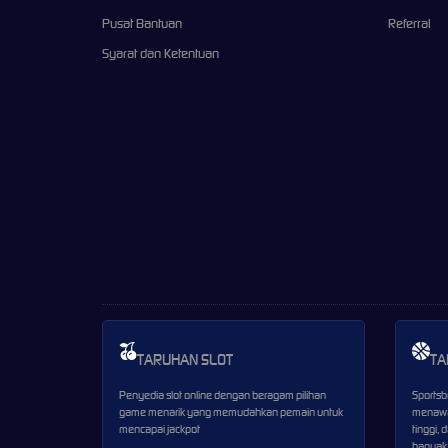
Pusat Bantuan
Referral
Syarat dan Ketentuan
TARUHAN SLOT
TA
Penyedia slot online dengan beragam pilihan
Sportsb
game menarik yang memudahkan pemain untuk
menawar
mencapai jackpot
tinggi,
banyak 