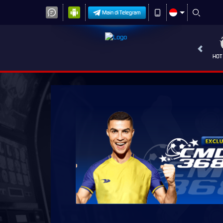
Main di Telegram
HOT