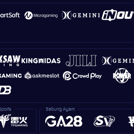
Sports
Sabung Ayam