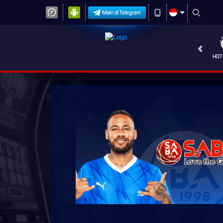
Main di Telegram
HOT