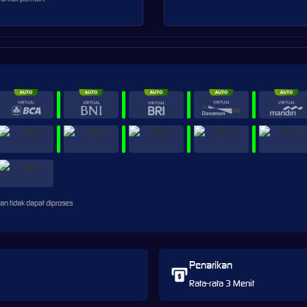
an tidak dapat diproses
Penarikan
Rata-rata 3 Menit