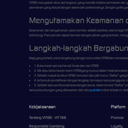
VIT88 merupakan situs slot tergacor yang memiliki koleksi permainan slot 
permainan yang sesuai dengan selera dan preferensinya. Dengan grafis y
Mengutamakan Keamanan d
Keamanan dan kenyamanan para member adalah prioritas utama bagi VIT
terlindungi. Para pemain dapat bermain dengan pikiran yang tentram, men
Langkah-langkah Bergabung
Bagi yang tertarik untuk bergabung dengan komunitas VIT88dan merasakan sen
1. Buka mesin pencari favorit Anda dan cari VIT88.
2. Klik atau ketuk tautan resmi VIT88yang muncul dalam hasil pencarian.
3. Setelah masuk ke situs VIT88, temukan dan pilih menu "Daftar" yang 
4. Isi formulir pendaftaran dengan lengkap, termasuk nama pengguna, n
5. Setelah semua informasi terisi dengan benar, tekan tombol "Daftar
semua keuntungan yang ditawarkan oleh situs
judi slot
online terbaik ini. J
Kebijaksanaan
Platform
Tentang VIT88 - VIT168
Promosi
Responsible Gambling
Loyalty