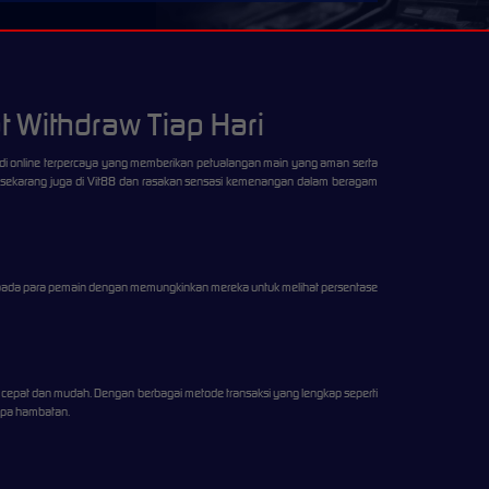
t Withdraw Tiap Hari
en judi online terpercaya yang memberikan petualangan main yang aman serta
ah sekarang juga di Vit88 dan rasakan sensasi kemenangan dalam beragam
gi kepada para pemain dengan memungkinkan mereka untuk melihat persentase
 cepat dan mudah. Dengan berbagai metode transaksi yang lengkap seperti
anpa hambatan.