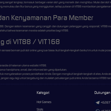
yang sangat lengkap, termasuk berbagai varian slot yang menarik dan menghibur. Mulai dari slot
ang memukau dan fitur bonus yang menggiurkan, setiap putaran di VIT88 memberikan pengalaman
an Kenyamanan Para Member
88. Dengan sistem keamanan yang canggih dan dukungan pelanggan yang responsif, VIT88 mema
getahui bahwa keamanan mereka adalah prioritas bagi VIT88.
 di VIT88 / VIT168
sasi bermain judi slot online yang luar biasa. Ikuti langkah-langkah berikut ini untuk mulai pros
tersedia di halaman utama website VIT88.
omor handphone, email, dan informasi lain yang diperlukan.
" untuk menyelesaikan proses pendaftaran Anda. Dengan mengikuti langkah-langkah di atas, Anda 
adi, jangan ragu lagi untuk bergabung dan mulailah petualangan judi online Anda bersama VIT88 hari 
Kategori
Dukungan
Hot Games
+6287
Slots