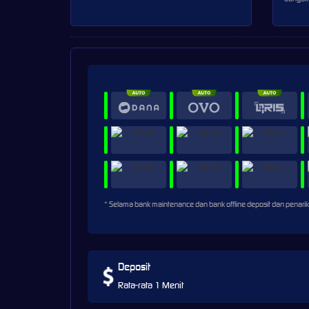
* Selama bank maintenance dan bank offline deposit dan penarik
Deposit
Rata-rata 1 Menit