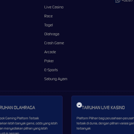
+6287
Live Casino
Race
Togel
Olahraga
Crash Game
Arcade
Poker
E-Sports
Sabung Ayam
RUHAN OLAHRAGA
TARUHAN LIVE KASINO
ook Gaming Platform Terbaik
Platform Pilihan bagi perusahaan-perusa
kan lebih banyak game, odds yang lebih
terbaik di dunia, dengan pilihan variasi g
 dan menyediakan pilihan yang lebih
terbanyak
untuk pemain.