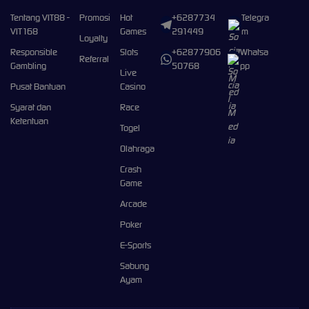
Tentang VIT88 -
Promosi
Hot
+6287734
Telegra
VIT168
Games
291449
m
Loyalty
Responsible
Slots
+62877906
Whatsa
Referral
Gambling
50768
pp
Live
Pusat Bantuan
Casino
Syarat dan
Race
Ketentuan
Togel
Olahraga
Crash
Game
Arcade
Poker
E-Sports
Sabung
Ayam