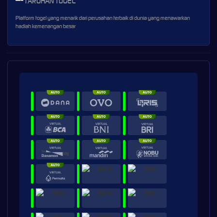
TARUHAN TOGEL
Platform togel yang menarik dari perusahan terbaik di dunia yang menawarkan
hadiah kemenangan besar