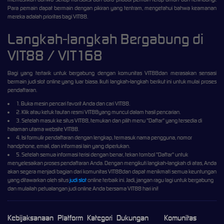
Para pemain dapat bermain dengan pikiran yang tentram, mengetahui bahwa keamanan
mereka adalah prioritas bagi VIT88.
Langkah-langkah Bergabung di
VIT88 / VIT168
Bagi yang tertarik untuk bergabung dengan komunitas VIT88dan merasakan sensasi
bermain judi slot online yang luar biasa. Ikuti langkah-langkah berikut ini untuk mulai proses
pendaftaran.
1. Buka mesin pencari favorit Anda dan cari VIT88.
2. Klik atau ketuk tautan resmi VIT88yang muncul dalam hasil pencarian.
3. Setelah masuk ke situs VIT88, temukan dan pilih menu "Daftar" yang tersedia di
halaman utama website VIT88.
4. Isi formulir pendaftaran dengan lengkap, termasuk nama pengguna, nomor
handphone, email, dan informasi lain yang diperlukan.
5. Setelah semua informasi terisi dengan benar, tekan tombol "Daftar" untuk
menyelesaikan proses pendaftaran Anda. Dengan mengikuti langkah-langkah di atas, Anda
akan segera menjadi bagian dari komunitas VIT88dan dapat menikmati semua keuntungan
yang ditawarkan oleh situs
judi slot
online terbaik ini. Jadi, jangan ragu lagi untuk bergabung
dan mulailah petualangan judi online Anda bersama VIT88 hari ini!
Kebijaksanaan
Platform
Kategori
Dukungan
Komunitas