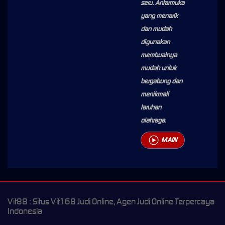
seru. Antarmuka
yang menarik
dan mudah
digunakan
membuatnya
mudah untuk
bergabung dan
menikmati
taruhan
olahraga.
MAIN
Vit88 : Situs Vit168 Judi Online, Agen Judi Online Terpercaya
Indonesia