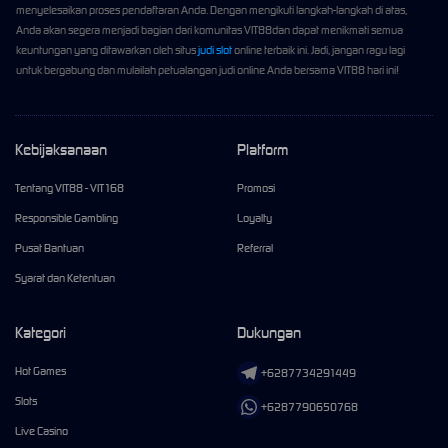
menyelesaikan proses pendaftaran Anda. Dengan mengikuti langkah-langkah di atas,
Anda akan segera menjadi bagian dari komunitas VIT88dan dapat menikmati semua
keuntungan yang ditawarkan oleh situs
judi slot
online terbaik ini. Jadi, jangan ragu lagi
untuk bergabung dan mulailah petualangan judi online Anda bersama VIT88 hari ini!
Kebijaksanaan
Platform
Tentang VIT88 - VIT168
Promosi
Responsible Gambling
Loyalty
Pusat Bantuan
Referral
Syarat dan Ketentuan
Kategori
Dukungan
Hot Games
+6287734291449
Slots
+6287790650768
Live Casino