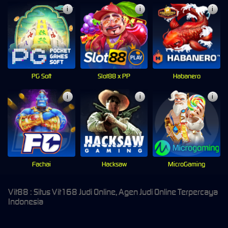
i
i
i
PG Soft
Slot88 x PP
Habanero
i
i
i
Fachai
Hacksaw
MicroGaming
Vit88 : Situs Vit168 Judi Online, Agen Judi Online Terpercaya
Indonesia