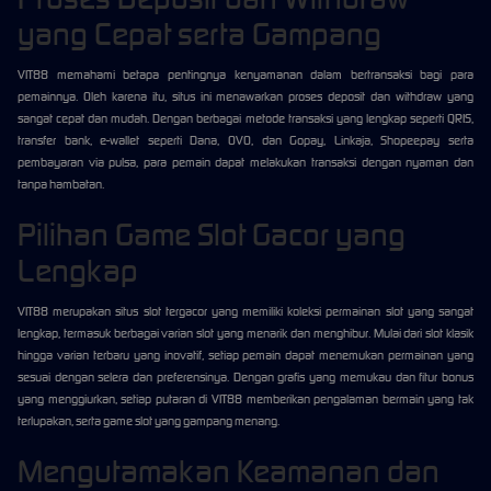
yang Cepat serta Gampang
VIT88 memahami betapa pentingnya kenyamanan dalam bertransaksi bagi para
pemainnya. Oleh karena itu, situs ini menawarkan proses deposit dan withdraw yang
sangat cepat dan mudah. Dengan berbagai metode transaksi yang lengkap seperti QRIS,
transfer bank, e-wallet seperti Dana, OVO, dan Gopay, Linkaja, Shopeepay serta
pembayaran via pulsa, para pemain dapat melakukan transaksi dengan nyaman dan
tanpa hambatan.
Pilihan Game Slot Gacor yang
Lengkap
VIT88 merupakan situs slot tergacor yang memiliki koleksi permainan slot yang sangat
lengkap, termasuk berbagai varian slot yang menarik dan menghibur. Mulai dari slot klasik
hingga varian terbaru yang inovatif, setiap pemain dapat menemukan permainan yang
sesuai dengan selera dan preferensinya. Dengan grafis yang memukau dan fitur bonus
yang menggiurkan, setiap putaran di VIT88 memberikan pengalaman bermain yang tak
terlupakan, serta game slot yang gampang menang.
Mengutamakan Keamanan dan