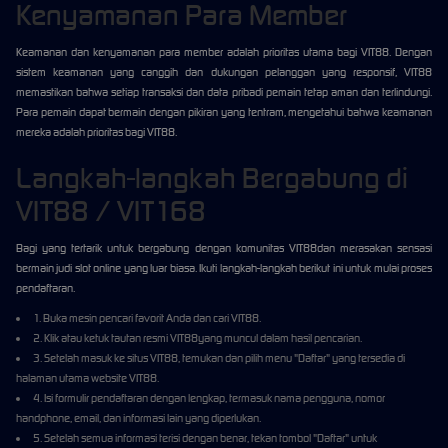
Kenyamanan Para Member
Keamanan dan kenyamanan para member adalah prioritas utama bagi VIT88. Dengan
sistem keamanan yang canggih dan dukungan pelanggan yang responsif, VIT88
memastikan bahwa setiap transaksi dan data pribadi pemain tetap aman dan terlindungi.
Para pemain dapat bermain dengan pikiran yang tentram, mengetahui bahwa keamanan
mereka adalah prioritas bagi VIT88.
Langkah-langkah Bergabung di
VIT88 / VIT168
Bagi yang tertarik untuk bergabung dengan komunitas VIT88dan merasakan sensasi
bermain judi slot online yang luar biasa. Ikuti langkah-langkah berikut ini untuk mulai proses
pendaftaran.
1. Buka mesin pencari favorit Anda dan cari VIT88.
2. Klik atau ketuk tautan resmi VIT88yang muncul dalam hasil pencarian.
3. Setelah masuk ke situs VIT88, temukan dan pilih menu "Daftar" yang tersedia di
halaman utama website VIT88.
4. Isi formulir pendaftaran dengan lengkap, termasuk nama pengguna, nomor
handphone, email, dan informasi lain yang diperlukan.
5. Setelah semua informasi terisi dengan benar, tekan tombol "Daftar" untuk