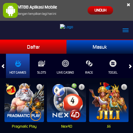
×
VIT88 Aplikasi Mobile
UNDUH
Jangan tampilkan lagi hari ini
Daftar
Masuk
HOT GAMES
SLOTS
LIVE CASINO
RACE
TOGEL
OL
i
i
i
Pragmatic Play
Nex4D
Jili