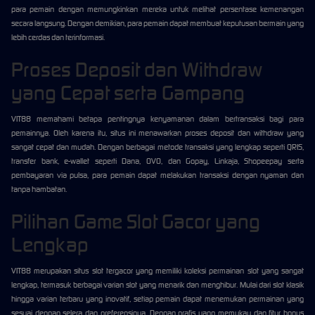
para pemain dengan memungkinkan mereka untuk melihat persentase kemenangan
secara langsung. Dengan demikian, para pemain dapat membuat keputusan bermain yang
lebih cerdas dan terinformasi.
Proses Deposit dan Withdraw
yang Cepat serta Gampang
VIT88 memahami betapa pentingnya kenyamanan dalam bertransaksi bagi para
pemainnya. Oleh karena itu, situs ini menawarkan proses deposit dan withdraw yang
sangat cepat dan mudah. Dengan berbagai metode transaksi yang lengkap seperti QRIS,
transfer bank, e-wallet seperti Dana, OVO, dan Gopay, Linkaja, Shopeepay serta
pembayaran via pulsa, para pemain dapat melakukan transaksi dengan nyaman dan
tanpa hambatan.
Pilihan Game Slot Gacor yang
Lengkap
VIT88 merupakan situs slot tergacor yang memiliki koleksi permainan slot yang sangat
lengkap, termasuk berbagai varian slot yang menarik dan menghibur. Mulai dari slot klasik
hingga varian terbaru yang inovatif, setiap pemain dapat menemukan permainan yang
sesuai dengan selera dan preferensinya. Dengan grafis yang memukau dan fitur bonus