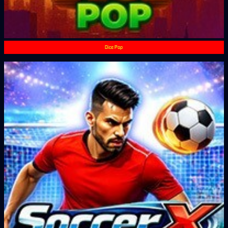
Dice Pop