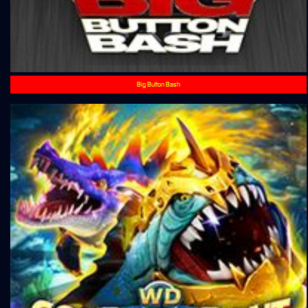
Big Button Bash