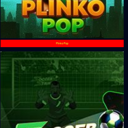
Plinko Pop