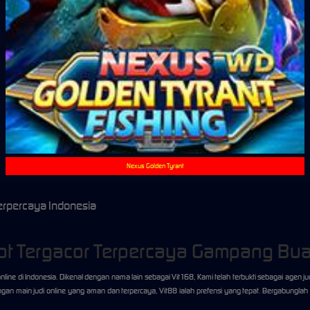
Nexus Golden Tyrant
 Terpercaya Indonesia
Slot Tergacor Terpercaya Gampang Bua
i online di Indonesia. Dikenal dengan nama lain sebagai Vit168, Kami telah terbukti sebagai ag
an main judi online yang aman dan terpercaya, Vit88 ialah prefensi yang tepat. Bergabungl