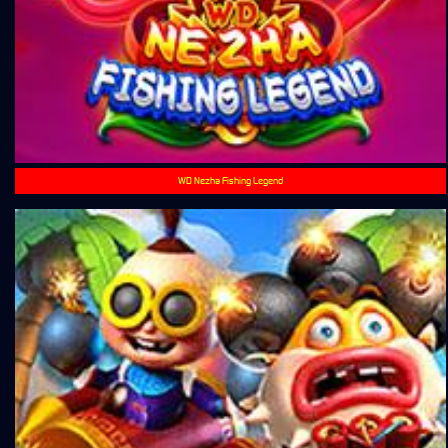
WD Nezha Fishing Legend