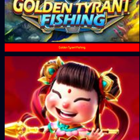
Golden Tyrant Fishing