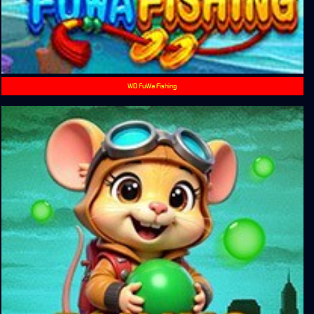
WD FuWa Fishing