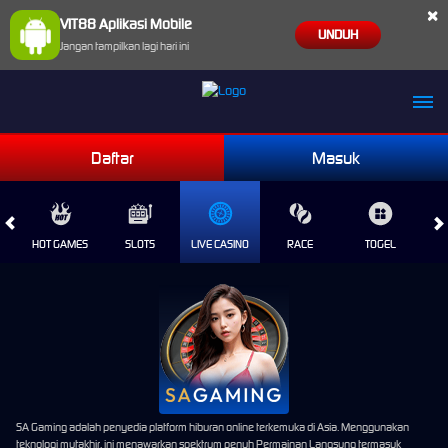
×
VIT88 Aplikasi Mobile
UNDUH
Jangan tampilkan lagi hari ini
Daftar
Masuk
HOT GAMES
SLOTS
LIVE CASINO
RACE
TOGEL
OL
SA Gaming adalah penyedia platform hiburan online terkemuka di Asia. Menggunakan
teknologi mutakhir, ini menawarkan spektrum penuh Permainan Langsung termasuk