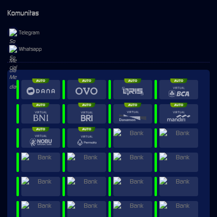
Komunitas
Telegram
Whatsapp