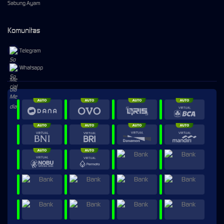
Sabung Ayam
Komunitas
Telegram
Whatsapp