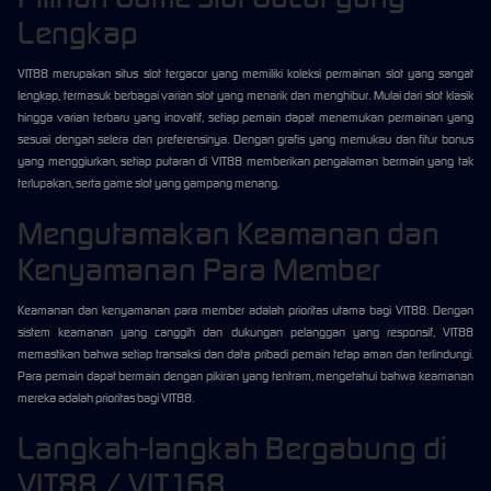
Lengkap
VIT88 merupakan situs slot tergacor yang memiliki koleksi permainan slot yang sangat
lengkap, termasuk berbagai varian slot yang menarik dan menghibur. Mulai dari slot klasik
hingga varian terbaru yang inovatif, setiap pemain dapat menemukan permainan yang
sesuai dengan selera dan preferensinya. Dengan grafis yang memukau dan fitur bonus
yang menggiurkan, setiap putaran di VIT88 memberikan pengalaman bermain yang tak
terlupakan, serta game slot yang gampang menang.
Mengutamakan Keamanan dan
Kenyamanan Para Member
Keamanan dan kenyamanan para member adalah prioritas utama bagi VIT88. Dengan
sistem keamanan yang canggih dan dukungan pelanggan yang responsif, VIT88
memastikan bahwa setiap transaksi dan data pribadi pemain tetap aman dan terlindungi.
Para pemain dapat bermain dengan pikiran yang tentram, mengetahui bahwa keamanan
mereka adalah prioritas bagi VIT88.
Langkah-langkah Bergabung di
VIT88 / VIT168