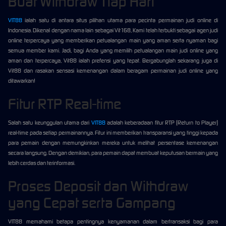
Buat Withdraw Tiap Hari
VIT88
ialah satu di antara situs pilihan utama para pecinta permainan judi online di
Indonesia. Dikenal dengan nama lain sebagai Vit168, Kami telah terbukti sebagai agen judi
online terpercaya yang memberikan petualangan main yang aman serta nyaman bagi
semua member kami. Jadi, bagi Anda yang memilih petualangan main judi online yang
aman dan terpercaya, Vit88 ialah prefensi yang tepat. Bergabunglah sekarang juga di
Vit88 dan rasakan sensasi kemenangan dalam beragam permainan judi online yang
ditawarkan!
Fitur RTP Real-time
Salah satu keunggulan utama dari
VIT88
adalah keberadaan fitur RTP (Return to Player)
real-time pada setiap permainannya. Fitur ini memberikan transparansi yang tinggi kepada
para pemain dengan memungkinkan mereka untuk melihat persentase kemenangan
secara langsung. Dengan demikian, para pemain dapat membuat keputusan bermain yang
lebih cerdas dan terinformasi.
Proses Deposit dan Withdraw
yang Cepat serta Gampang
VIT88 memahami betapa pentingnya kenyamanan dalam bertransaksi bagi para