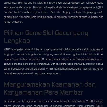
pemainnya. Oleh karena itu, situs ini menawarkan proses deposit dan withdraw yang
sangat cepat dan mudah. Dengan berbagai metode transaksi yang lengkap seperti QRIS,
transfer bank, e-wallet seperti Dana, OVO, dan Gopay, Linkaja, Shopeepay serta
pembayaran via pulsa, para pemain dapat melakukan transaksi dengan nyaman dan
tanpa hambatan.
Pilihan Game Slot Gacor yang
Lengkap
VIT88 merupakan situs slot tergacor yang memiliki koleksi permainan slot yang sangat
lengkap, termasuk berbagai varian slot yang menarik dan menghibur. Mulai dari slot klasik
hingga varian terbaru yang inovatif, setiap pemain dapat menemukan permainan yang
sesuai dengan selera dan preferensinya. Dengan grafis yang memukau dan fitur bonus
yang menggiurkan, setiap putaran di VIT88 memberikan pengalaman bermain yang tak
terlupakan, serta game slot yang gampang menang.
Mengutamakan Keamanan dan
Kenyamanan Para Member
Keamanan dan kenyamanan para member adalah prioritas utama bagi VIT88. Dengan
sistem keamanan yang canggih dan dukungan pelanggan yang responsif, VIT88