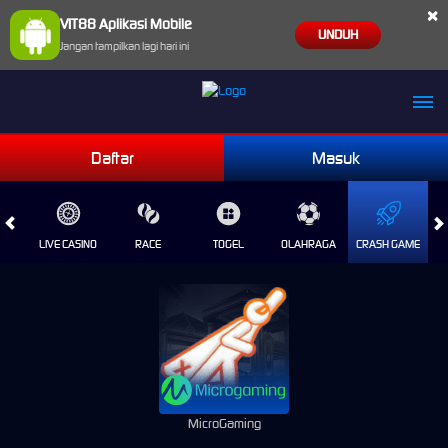
×
VIT88 Aplikasi Mobile
UNDUH
Jangan tampilkan lagi hari ini
Daftar
Masuk
S
LIVE CASINO
RACE
TOGEL
OLAHRAGA
CRASH GAME
MicroGaming