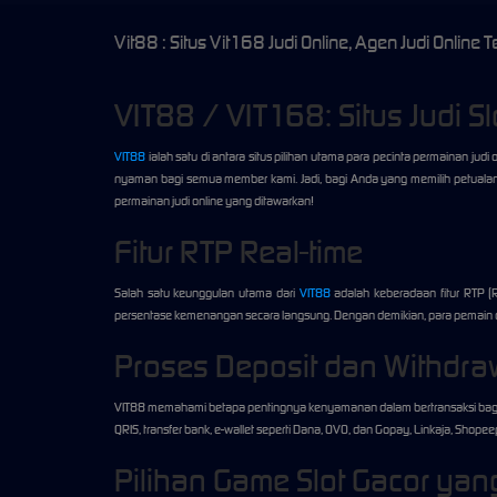
Vit88 : Situs Vit168 Judi Online, Agen Judi Online
VIT88 / VIT168: Situs Judi 
VIT88
ialah satu di antara situs pilihan utama para pecinta permainan jud
nyaman bagi semua member kami. Jadi, bagi Anda yang memilih petualang
permainan judi online yang ditawarkan!
Fitur RTP Real-time
Salah satu keunggulan utama dari
VIT88
adalah keberadaan fitur RTP (
persentase kemenangan secara langsung. Dengan demikian, para pemain d
Proses Deposit dan Withdr
VIT88 memahami betapa pentingnya kenyamanan dalam bertransaksi bagi pa
QRIS, transfer bank, e-wallet seperti Dana, OVO, dan Gopay, Linkaja, Sh
Pilihan Game Slot Gacor ya