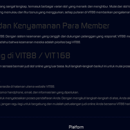
yang sangat lengkap, termasuk berbagai varian slot yang menarik dan menghibur. Mulai dari slot
ang memukau dan fitur bonus yang menggiurkan, setiap putaran di VIT88 memberikan pengalaman
dan Kenyamanan Para Member
88. Dengan sistem keamanan yang canggih dan dukungan pelanggan yang responsif, VIT88 mema
getahui bahwa keamanan mereka adalah prioritas bagi VIT88.
 di VIT88 / VIT168
sasi bermain judi slot online yang luar biasa. Ikuti langkah-langkah berikut ini untuk mulai pros
.
 tersedia di halaman utama website VIT88.
omor handphone, email, dan informasi lain yang diperlukan.
" untuk menyelesaikan proses pendaftaran Anda. Dengan mengikuti langkah-langkah di atas, Anda 
adi, jangan ragu lagi untuk bergabung dan mulailah petualangan judi online Anda bersama VIT88 hari 
Platform