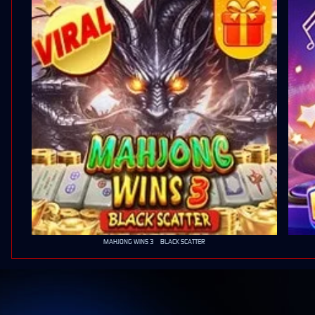
MAHJONG WINS 3 – BLACK SCATTER