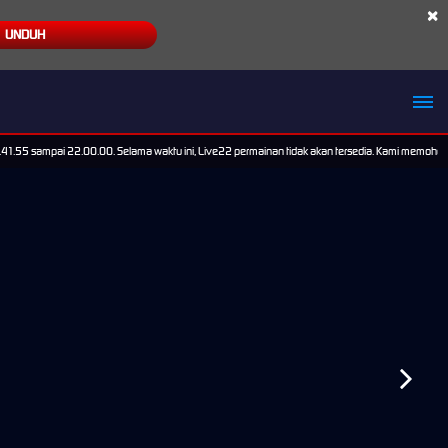
×
UNDUH
pai 22.00.00. Selama waktu ini, Live22 permainan tidak akan tersedia. Kami memohon maaf at