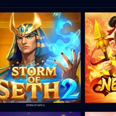
STORM OF SETH 2