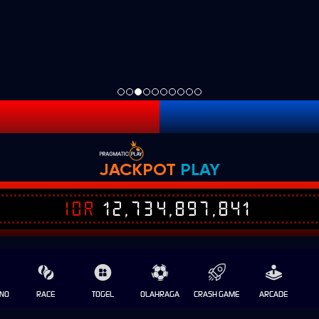
JACKPOT
PLAY
IDR
12,734,904,074
INO
RACE
TOGEL
OLAHRAGA
CRASH GAME
ARCADE