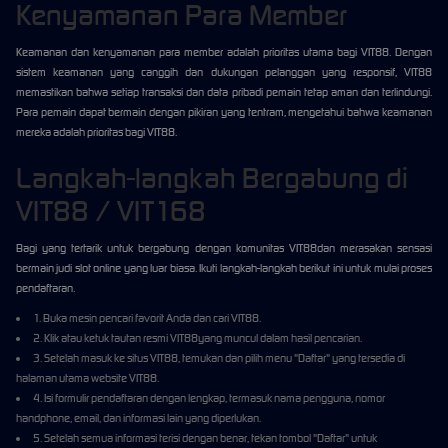
Kenyamanan Para Member
Keamanan dan kenyamanan para member adalah prioritas utama bagi VIT88. Dengan
sistem keamanan yang canggih dan dukungan pelanggan yang responsif, VIT88
memastikan bahwa setiap transaksi dan data pribadi pemain tetap aman dan terlindungi.
Para pemain dapat bermain dengan pikiran yang tentram, mengetahui bahwa keamanan
mereka adalah prioritas bagi VIT88.
Langkah-langkah Bergabung di
VIT88 / VIT168
Bagi yang tertarik untuk bergabung dengan komunitas VIT88dan merasakan sensasi
bermain judi slot online yang luar biasa. Ikuti langkah-langkah berikut ini untuk mulai proses
pendaftaran.
1. Buka mesin pencari favorit Anda dan cari VIT88.
2. Klik atau ketuk tautan resmi VIT88yang muncul dalam hasil pencarian.
3. Setelah masuk ke situs VIT88, temukan dan pilih menu "Daftar" yang tersedia di
halaman utama website VIT88.
4. Isi formulir pendaftaran dengan lengkap, termasuk nama pengguna, nomor
handphone, email, dan informasi lain yang diperlukan.
5. Setelah semua informasi terisi dengan benar, tekan tombol "Daftar" untuk