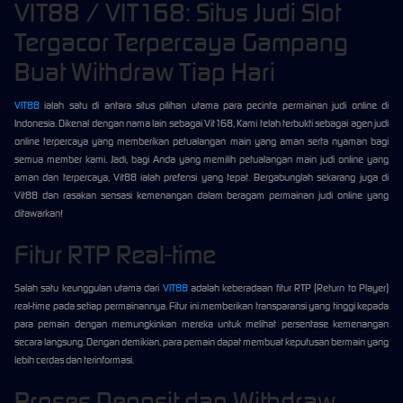
VIT88 / VIT168: Situs Judi Slot
Tergacor Terpercaya Gampang
Buat Withdraw Tiap Hari
VIT88
ialah satu di antara situs pilihan utama para pecinta permainan judi online di
Indonesia. Dikenal dengan nama lain sebagai Vit168, Kami telah terbukti sebagai agen judi
online terpercaya yang memberikan petualangan main yang aman serta nyaman bagi
semua member kami. Jadi, bagi Anda yang memilih petualangan main judi online yang
aman dan terpercaya, Vit88 ialah prefensi yang tepat. Bergabunglah sekarang juga di
Vit88 dan rasakan sensasi kemenangan dalam beragam permainan judi online yang
ditawarkan!
Fitur RTP Real-time
Salah satu keunggulan utama dari
VIT88
adalah keberadaan fitur RTP (Return to Player)
real-time pada setiap permainannya. Fitur ini memberikan transparansi yang tinggi kepada
para pemain dengan memungkinkan mereka untuk melihat persentase kemenangan
secara langsung. Dengan demikian, para pemain dapat membuat keputusan bermain yang
lebih cerdas dan terinformasi.
Proses Deposit dan Withdraw