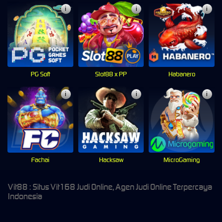
i
i
i
PG Soft
Slot88 x PP
Habanero
i
i
i
Fachai
Hacksaw
MicroGaming
Vit88 : Situs Vit168 Judi Online, Agen Judi Online Terpercaya
Indonesia