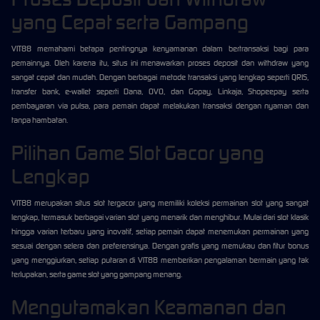
yang Cepat serta Gampang
VIT88 memahami betapa pentingnya kenyamanan dalam bertransaksi bagi para
pemainnya. Oleh karena itu, situs ini menawarkan proses deposit dan withdraw yang
sangat cepat dan mudah. Dengan berbagai metode transaksi yang lengkap seperti QRIS,
transfer bank, e-wallet seperti Dana, OVO, dan Gopay, Linkaja, Shopeepay serta
pembayaran via pulsa, para pemain dapat melakukan transaksi dengan nyaman dan
tanpa hambatan.
Pilihan Game Slot Gacor yang
Lengkap
VIT88 merupakan situs slot tergacor yang memiliki koleksi permainan slot yang sangat
lengkap, termasuk berbagai varian slot yang menarik dan menghibur. Mulai dari slot klasik
hingga varian terbaru yang inovatif, setiap pemain dapat menemukan permainan yang
sesuai dengan selera dan preferensinya. Dengan grafis yang memukau dan fitur bonus
yang menggiurkan, setiap putaran di VIT88 memberikan pengalaman bermain yang tak
terlupakan, serta game slot yang gampang menang.
Mengutamakan Keamanan dan