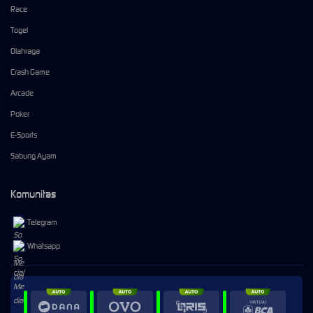
Race
Togel
Olahraga
Crash Game
Arcade
Poker
E-Sports
Sabung Ayam
Komunitas
Telegram
Whatsapp