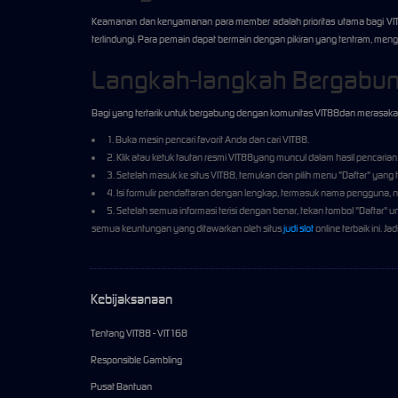
Keamanan dan kenyamanan para member adalah prioritas utama bagi VIT
terlindungi. Para pemain dapat bermain dengan pikiran yang tentram, men
Langkah-langkah Bergabung
Bagi yang tertarik untuk bergabung dengan komunitas VIT88dan merasakan sen
1. Buka mesin pencari favorit Anda dan cari VIT88.
2. Klik atau ketuk tautan resmi VIT88yang muncul dalam hasil pencarian
3. Setelah masuk ke situs VIT88, temukan dan pilih menu "Daftar" yang
4. Isi formulir pendaftaran dengan lengkap, termasuk nama pengguna, n
5. Setelah semua informasi terisi dengan benar, tekan tombol "Daftar
semua keuntungan yang ditawarkan oleh situs
judi slot
online terbaik ini. J
Kebijaksanaan
Tentang VIT88 - VIT168
Responsible Gambling
Pusat Bantuan