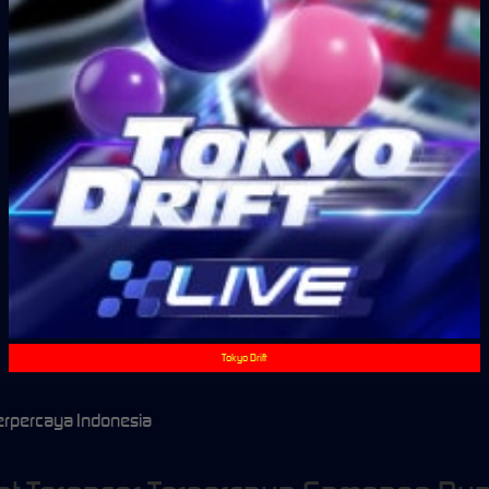
Tokyo Drift
 Terpercaya Indonesia