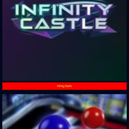
Infinity Castle