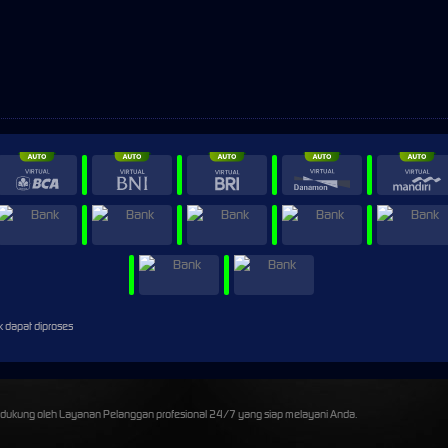
k dapat diproses
idukung oleh Layanan Pelanggan profesional 24/7 yang siap melayani Anda.