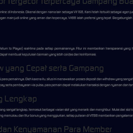
Slot Tergacor Terpercaya Gampang Bua
i online di Indonesia. Dikenal dengan nama lain sebagai Vit168, Kami telah terbukti sebagai ag
an main judi online yang aman dan terpercaya, Vit88 ialah prefensi yang tepat. Bergabungl
Return to Player) real-time pada setiap permainannya. Fitur ini memberikan transparansi ya
apat membuat keputusan bermain yang lebih cerdas dan terinformasi.
aw yang Cepat serta Gampang
ra pemainnya. Oleh karena itu, situs ini menawarkan proses deposit dan withdraw yang sangat
opeepay serta pembayaran via pulsa, para pemain dapat melakukan transaksi dengan nyaman dan t
ng Lengkap
yang sangat lengkap, termasuk berbagai varian slot yang menarik dan menghibur. Mulai dari slot
ang memukau dan fitur bonus yang menggiurkan, setiap putaran di VIT88 memberikan pengalaman
dan Kenyamanan Para Member