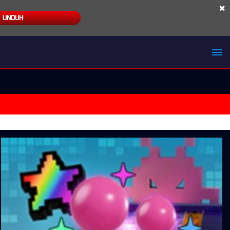
×
UNDUH