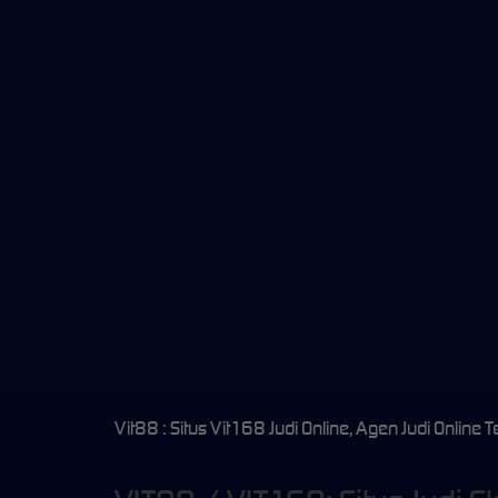
Vit88 : Situs Vit168 Judi Online, Agen Judi Online