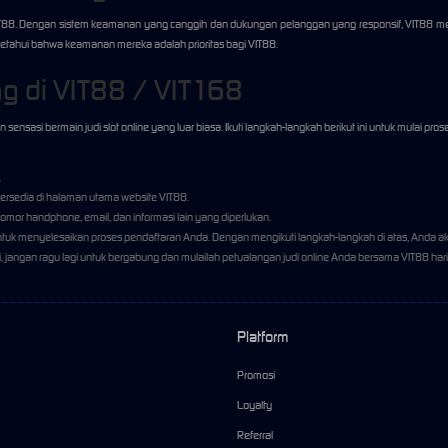
88. Dengan sistem keamanan yang canggih dan dukungan pelanggan yang responsif, VIT88 mema
getahui bahwa keamanan mereka adalah prioritas bagi VIT88.
 di VIT88 / VIT168
sasi bermain judi slot online yang luar biasa. Ikuti langkah-langkah berikut ini untuk mulai pros
.
 tersedia di halaman utama website VIT88.
omor handphone, email, dan informasi lain yang diperlukan.
" untuk menyelesaikan proses pendaftaran Anda. Dengan mengikuti langkah-langkah di atas, Anda 
adi, jangan ragu lagi untuk bergabung dan mulailah petualangan judi online Anda bersama VIT88 hari 
Platform
Promosi
Loyalty
Referral