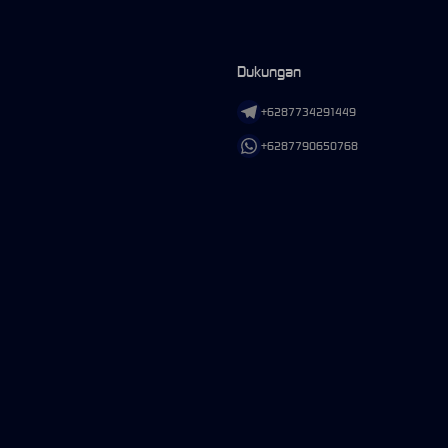
Dukungan
+6287734291449
+6287790650768