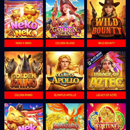
NEKO X NEKO
GOLDEN ISLAND
WILD BOUNTY
GOLDEN RHINO
OLYMPUS APOLLO
LEGACY OF AZTEC