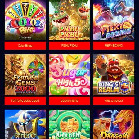
Color Bingo
PICHU PICHU
FIERY BOXING
FORTUNE GEMS 2000
SUGAR HIGH5
KING'S REALM