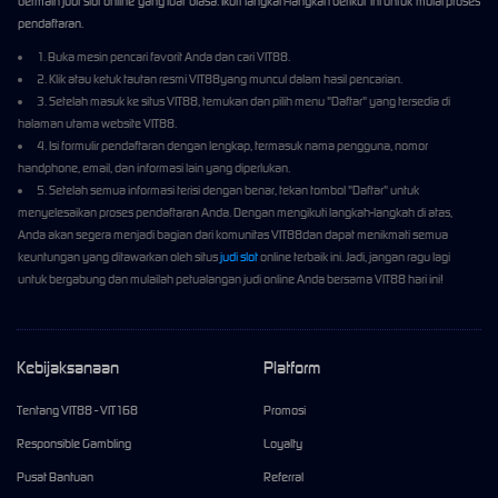
bermain judi slot online yang luar biasa. Ikuti langkah-langkah berikut ini untuk mulai proses
pendaftaran.
1. Buka mesin pencari favorit Anda dan cari VIT88.
2. Klik atau ketuk tautan resmi VIT88yang muncul dalam hasil pencarian.
3. Setelah masuk ke situs VIT88, temukan dan pilih menu "Daftar" yang tersedia di
halaman utama website VIT88.
4. Isi formulir pendaftaran dengan lengkap, termasuk nama pengguna, nomor
handphone, email, dan informasi lain yang diperlukan.
5. Setelah semua informasi terisi dengan benar, tekan tombol "Daftar" untuk
menyelesaikan proses pendaftaran Anda. Dengan mengikuti langkah-langkah di atas,
Anda akan segera menjadi bagian dari komunitas VIT88dan dapat menikmati semua
keuntungan yang ditawarkan oleh situs
judi slot
online terbaik ini. Jadi, jangan ragu lagi
untuk bergabung dan mulailah petualangan judi online Anda bersama VIT88 hari ini!
Kebijaksanaan
Platform
Tentang VIT88 - VIT168
Promosi
Responsible Gambling
Loyalty
Pusat Bantuan
Referral