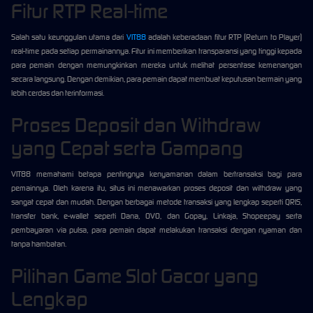
Fitur RTP Real-time
Salah satu keunggulan utama dari
VIT88
adalah keberadaan fitur RTP (Return to Player)
real-time pada setiap permainannya. Fitur ini memberikan transparansi yang tinggi kepada
para pemain dengan memungkinkan mereka untuk melihat persentase kemenangan
secara langsung. Dengan demikian, para pemain dapat membuat keputusan bermain yang
lebih cerdas dan terinformasi.
Proses Deposit dan Withdraw
yang Cepat serta Gampang
VIT88 memahami betapa pentingnya kenyamanan dalam bertransaksi bagi para
pemainnya. Oleh karena itu, situs ini menawarkan proses deposit dan withdraw yang
sangat cepat dan mudah. Dengan berbagai metode transaksi yang lengkap seperti QRIS,
transfer bank, e-wallet seperti Dana, OVO, dan Gopay, Linkaja, Shopeepay serta
pembayaran via pulsa, para pemain dapat melakukan transaksi dengan nyaman dan
tanpa hambatan.
Pilihan Game Slot Gacor yang
Lengkap