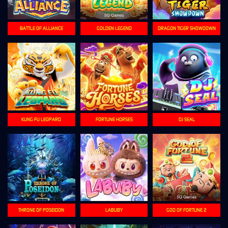
BATTLE OF ALLIANCE
GOLDEN LEGEND
DRAGON TIGER SHOWDOWN
KUNG FU LEOPARD
FORTUNE HORSES
DJ SEAL
THRONE OF POSEIDON
LABUBY
GOD OF FORTUNE 2