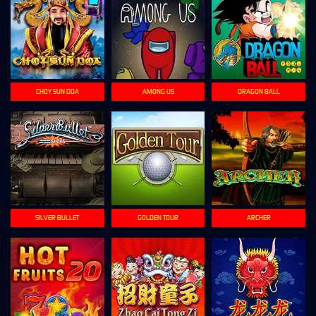
CHOY SUN DOA
AMONG US
DRAGON BALL
SILVER BULLET
GOLDEN TOUR
ARCHER