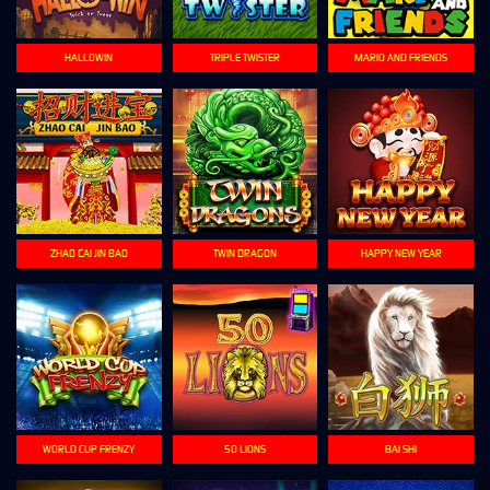
HALLOWIN
TRIPLE TWISTER
MARIO AND FRIENDS
ZHAO CAI JIN BAO
TWIN DRAGON
HAPPY NEW YEAR
WORLD CUP FRENZY
50 LIONS
BAI SHI