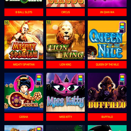
8 BALL SLOTS
CIRCUS
JIN QIAN WA
MIGHTY SPARTAN
LION KING
QUEEN OF THE NILE
GEISHA
MISS KITTY
BUFFALO