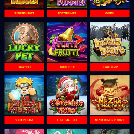
SUSHI BONANZA
EGGY BUNNIES
EMONJI
LUCKY PET
TUTTI FRUTTI
BONUS BEAR
SHIBA VILLAGE
CHRISTMAS GIFT
NEZHA DEMON REBORN