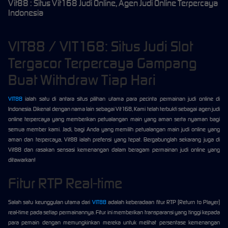
Vit88 : Situs Vit168 Judi Online, Agen Judi Online Terpercaya
Indonesia
VIT88 / VIT168: Situs Judi Slot
Tergacor Terpercaya Gampang
Buat Withdraw Tiap Hari
VIT88
ialah satu di antara situs pilihan utama para pecinta permainan judi online di
Indonesia. Dikenal dengan nama lain sebagai Vit168, Kami telah terbukti sebagai agen judi
online terpercaya yang memberikan petualangan main yang aman serta nyaman bagi
semua member kami. Jadi, bagi Anda yang memilih petualangan main judi online yang
aman dan terpercaya, Vit88 ialah prefensi yang tepat. Bergabunglah sekarang juga di
Vit88 dan rasakan sensasi kemenangan dalam beragam permainan judi online yang
ditawarkan!
Fitur RTP Real-time
Salah satu keunggulan utama dari
VIT88
adalah keberadaan fitur RTP (Return to Player)
real-time pada setiap permainannya. Fitur ini memberikan transparansi yang tinggi kepada
para pemain dengan memungkinkan mereka untuk melihat persentase kemenangan