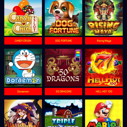
CANDY CRUSH
DOG FORTUNE
Rising Maya
Doraemon
50 DRAGONS
HELL HOT 100