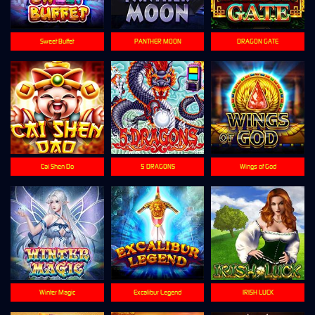
Sweet Buffet
PANTHER MOON
DRAGON GATE
Cai Shen Do
5 DRAGONS
Wings of God
Winter Magic
Excalibur Legend
IRISH LUCK