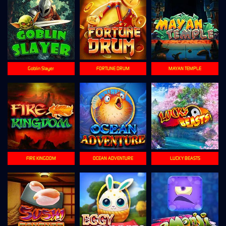
Goblin Slayer
FORTUNE DRUM
MAYAN TEMPLE
FIRE KINGDOM
OCEAN ADVENTURE
LUCKY BEASTS