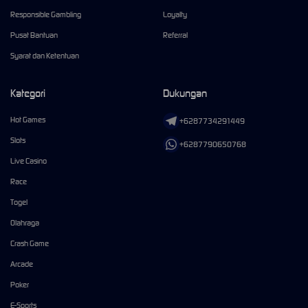
Responsible Gambling
Loyalty
Pusat Bantuan
Referral
Syarat dan Ketentuan
Kategori
Dukungan
Hot Games
+6287734291449
Slots
+6287790650768
Live Casino
Race
Togel
Olahraga
Crash Game
Arcade
Poker
E-Sports