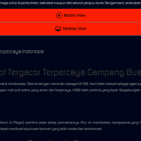
ahraga untuk di pertaruhkan, baik lokal maupun dari seluruh penjuru dunia. Dengan kami, anda aka
Mobile View
Desktop View
 Terpercaya Indonesia
Slot Tergacor Terpercaya Gampang Bua
i online di Indonesia. Dikenal dengan nama lain sebagai Vit168, Kami telah terbukti sebagai ag
an main judi online yang aman dan terpercaya, Vit88 ialah prefensi yang tepat. Bergabungl
Return to Player) real-time pada setiap permainannya. Fitur ini memberikan transparansi ya
apat membuat keputusan bermain yang lebih cerdas dan terinformasi.