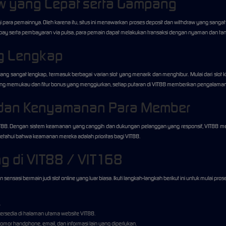
aw yang Cepat serta Gampang
ra pemainnya. Oleh karena itu, situs ini menawarkan proses deposit dan withdraw yang sangat
opeepay serta pembayaran via pulsa, para pemain dapat melakukan transaksi dengan nyaman dan t
ng Lengkap
yang sangat lengkap, termasuk berbagai varian slot yang menarik dan menghibur. Mulai dari slot
ang memukau dan fitur bonus yang menggiurkan, setiap putaran di VIT88 memberikan pengalaman
dan Kenyamanan Para Member
88. Dengan sistem keamanan yang canggih dan dukungan pelanggan yang responsif, VIT88 mema
getahui bahwa keamanan mereka adalah prioritas bagi VIT88.
 di VIT88 / VIT168
sasi bermain judi slot online yang luar biasa. Ikuti langkah-langkah berikut ini untuk mulai pros
.
 tersedia di halaman utama website VIT88.
omor handphone, email, dan informasi lain yang diperlukan.