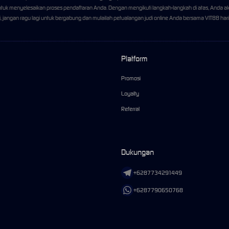
" untuk menyelesaikan proses pendaftaran Anda. Dengan mengikuti langkah-langkah di atas, Anda 
adi, jangan ragu lagi untuk bergabung dan mulailah petualangan judi online Anda bersama VIT88 hari 
Platform
Promosi
Loyalty
Referral
Dukungan
+6287734291449
+6287790650768