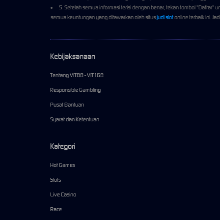
5. Setelah semua informasi terisi dengan benar, tekan tombol "Daftar
semua keuntungan yang ditawarkan oleh situs
judi slot
online terbaik ini. J
Kebijaksanaan
Tentang VIT88 - VIT168
Responsible Gambling
Pusat Bantuan
Syarat dan Ketentuan
Kategori
Hot Games
Slots
Live Casino
Race