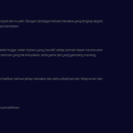
 cepat dan mudah. Dengan berbagai metode transaksi yang lengkap seperti
anpa hambatan.
 klasik hingga varian terbaru yang inovatif, setiap pemain dapat menemukan
 bermain yang tak terlupakan, serta game slot yang gampang menang.
stikan bahwa setiap transaksi dan data pribadi pemain tetap aman dan
es pendaftaran.