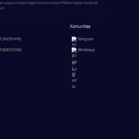
akan segera menjadi bagian dari komunitas VIT88dan dapat menikmati
ini!
Komunitas
734291449
Telegram
790650768
Whatsapp