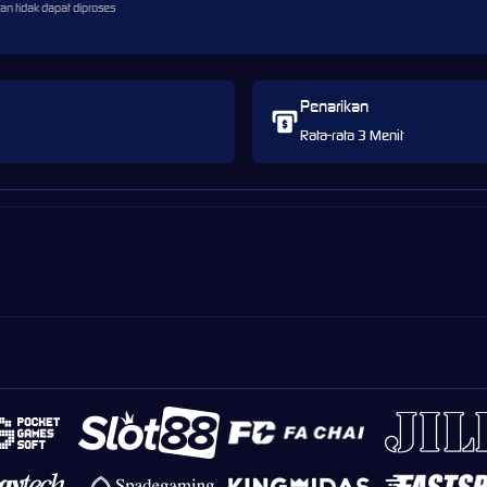
an tidak dapat diproses
Penarikan
Rata-rata 3 Menit