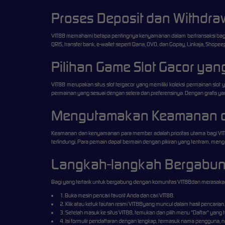
Proses Deposit dan Withdr
VIT88 memahami betapa pentingnya kenyamanan dalam bertransaksi bagi pa
QRIS, transfer bank, e-wallet seperti Dana, OVO, dan Gopay, Linkaja, Sh
Pilihan Game Slot Gacor ya
VIT88 merupakan situs slot tergacor yang memiliki koleksi permainan slot 
permainan yang sesuai dengan selera dan preferensinya. Dengan grafis y
Mengutamakan Keamanan d
Keamanan dan kenyamanan para member adalah prioritas utama bagi VIT
terlindungi. Para pemain dapat bermain dengan pikiran yang tentram, men
Langkah-langkah Bergabung
Bagi yang tertarik untuk bergabung dengan komunitas VIT88dan merasakan sen
1. Buka mesin pencari favorit Anda dan cari VIT88.
2. Klik atau ketuk tautan resmi VIT88yang muncul dalam hasil pencarian.
3. Setelah masuk ke situs VIT88, temukan dan pilih menu "Daftar" yang 
4. Isi formulir pendaftaran dengan lengkap, termasuk nama pengguna, n