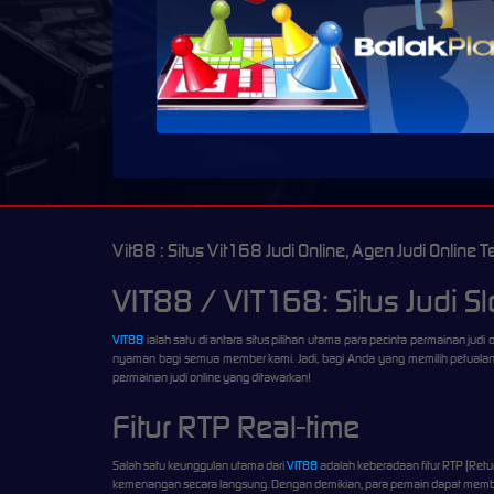
Vit88 : Situs Vit168 Judi Online, Agen Judi Online
VIT88 / VIT168: Situs Judi 
VIT88
ialah satu di antara situs pilihan utama para pecinta permainan jud
nyaman bagi semua member kami. Jadi, bagi Anda yang memilih petualang
permainan judi online yang ditawarkan!
Fitur RTP Real-time
Salah satu keunggulan utama dari
VIT88
adalah keberadaan fitur RTP (Retu
kemenangan secara langsung. Dengan demikian, para pemain dapat membua