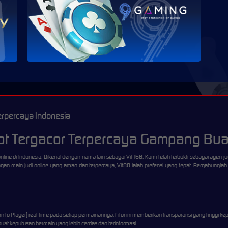
 Terpercaya Indonesia
Slot Tergacor Terpercaya Gampang Bua
i online di Indonesia. Dikenal dengan nama lain sebagai Vit168, Kami telah terbukti sebagai ag
an main judi online yang aman dan terpercaya, Vit88 ialah prefensi yang tepat. Bergabungl
rn to Player) real-time pada setiap permainannya. Fitur ini memberikan transparansi yang ting
t keputusan bermain yang lebih cerdas dan terinformasi.