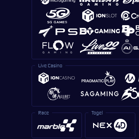
Live Casino
Race
Togel