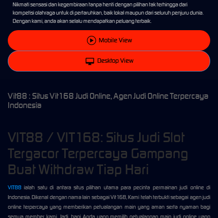
Nikmati sensasi dan kegembiraan tanpa henti dengan pilihan tak terhingga dari
kompetisi olahraga untuk di pertaruhkan, baik lokal maupun dari seluruh penjuru dunia.
Dengan kami, anda akan selalu mendapatkan peluang terbaik.
Mobile View
Desktop View
Vit88 : Situs Vit168 Judi Online, Agen Judi Online Terpercaya
Indonesia
VIT88 / VIT168: Situs Judi Slot
Tergacor Terpercaya Gampang
Buat Withdraw Tiap Hari
VIT88
ialah satu di antara situs pilihan utama para pecinta permainan judi online di
Indonesia. Dikenal dengan nama lain sebagai Vit168, Kami telah terbukti sebagai agen judi
online terpercaya yang memberikan petualangan main yang aman serta nyaman bagi
semua member kami. Jadi, bagi Anda yang memilih petualangan main judi online yang