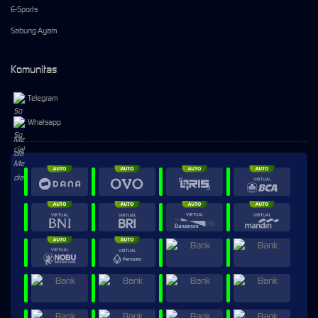
E-Sports
Sabung Ayam
Komunitas
Telegram
Whatsapp