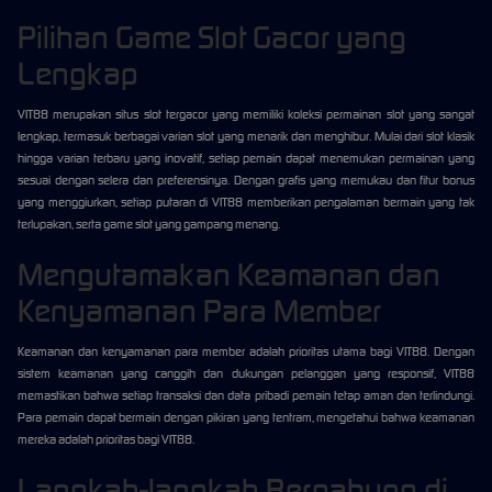
Pilihan Game Slot Gacor yang
Lengkap
VIT88 merupakan situs slot tergacor yang memiliki koleksi permainan slot yang sangat
lengkap, termasuk berbagai varian slot yang menarik dan menghibur. Mulai dari slot klasik
hingga varian terbaru yang inovatif, setiap pemain dapat menemukan permainan yang
sesuai dengan selera dan preferensinya. Dengan grafis yang memukau dan fitur bonus
yang menggiurkan, setiap putaran di VIT88 memberikan pengalaman bermain yang tak
terlupakan, serta game slot yang gampang menang.
Mengutamakan Keamanan dan
Kenyamanan Para Member
Keamanan dan kenyamanan para member adalah prioritas utama bagi VIT88. Dengan
sistem keamanan yang canggih dan dukungan pelanggan yang responsif, VIT88
memastikan bahwa setiap transaksi dan data pribadi pemain tetap aman dan terlindungi.
Para pemain dapat bermain dengan pikiran yang tentram, mengetahui bahwa keamanan
mereka adalah prioritas bagi VIT88.
Langkah-langkah Bergabung di